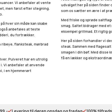
uancer. Vi anbefaler at vente
udvalget her på siden finder d
et, men først efter stegning.
som os sætter en ære i at pr
o.
Med friske og sprøde saltflag
 på hver sin måde kan skabe
smag. Saltet bidrager med et r
også anbefales at teste
eksempel grillmad. Et rigtig go
dderi, du fortrækker.
Her på siden forhandler vi de
n ribeye, flanksteak, mørbrad
steak. Sammen med flagesalt u
smagen i din bøf. Med disse k
få en lækker og ekstraordin
lver. Pulveret har en utrolig
 i. Vi anbefaler at anvende
i, i en hjemmerørt
99,-
Levering til døren onsdag og fredag
100% tilfred