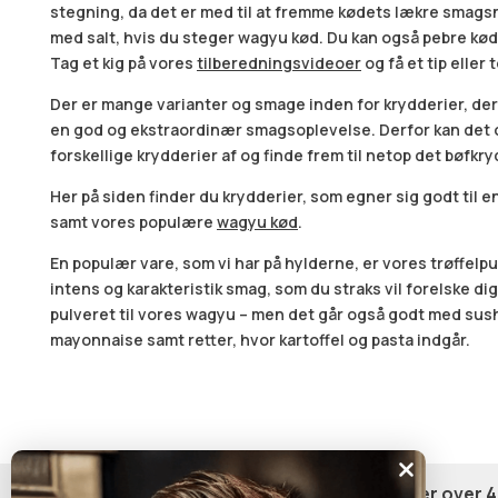
stegning, da det er med til at fremme kødets lækre smagsn
med salt, hvis du steger wagyu kød. Du kan også pebre kød
Tag et kig på vores
tilberedningsvideoer
og få et tip eller t
Der er mange varianter og smage inden for krydderier, der
en god og ekstraordinær smagsoplevelse. Derfor kan det 
forskellige krydderier af og finde frem til netop det bøfkry
Her på siden finder du krydderier, som egner sig godt til e
samt vores populære
wagyu kød
.
En populær vare, som vi har på hylderne, er vores trøffelpu
intens og karakteristik smag, som du straks vil forelske dig
pulveret til vores wagyu – men det går også godt med sush
mayonnaise samt retter, hvor kartoffel og pasta indgår.
Gratis fragt på ordrer over 4