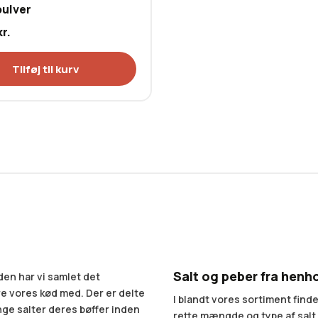
pulver
kr.
Tilføj til kurv
Salt og peber fra henho
den har vi samlet det
e vores kød med. Der er delte
I blandt vores sortiment finde
ge salter deres bøffer inden
rette mængde og type af salt