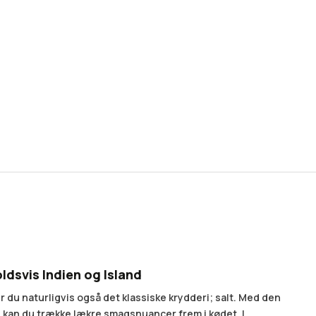
ldsvis Indien og Island
r du naturligvis også det klassiske krydderi; salt. Med den
, kan du trække lækre smagsnuancer frem i kødet. I