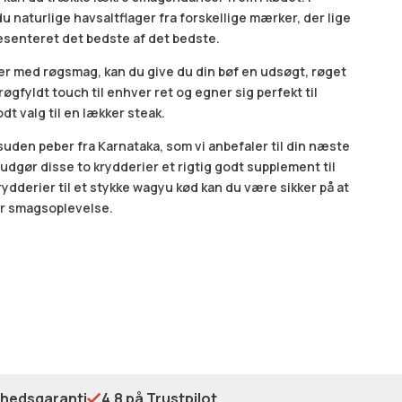
u naturlige havsaltflager fra forskellige mærker, der lige
æsenteret det bedste af det bedste.
er med røgsmag, kan du give du din bøf en udsøgt, røget
øgfyldt touch til enhver ret og egner sig perfekt til
dt valg til en lækker steak.
suden peber fra Karnataka, som vi anbefaler til din næste
dgør disse to krydderier et rigtig godt supplement til
rydderier til et stykke wagyu kød kan du være sikker på at
ær smagsoplevelse.
shedsgaranti
4.8 på Trustpilot