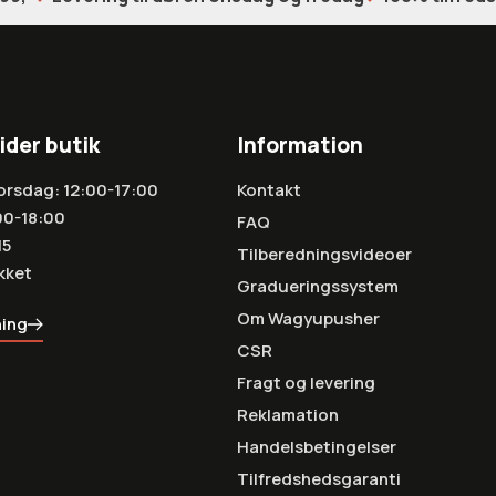
ider butik
Information
orsdag: 12:00-17:00
Kontakt
00-18:00
FAQ
15
Tilberedningsvideoer
kket
Gradueringssystem
Om Wagyupusher
ning
CSR
Fragt og levering
Reklamation
Handelsbetingelser
Tilfredshedsgaranti