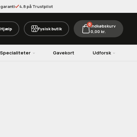
garanti
4.8 på Trustpilot
0
Indkøbskurv
Hjælp
Fysisk butik
0,00
kr.
Specialiteter
Gavekort
Udforsk