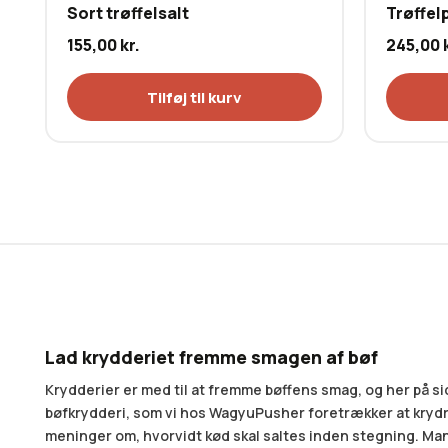
Sort trøffelsalt
Trøffel
155,00
kr.
245,00
Tilføj til kurv
Lad krydderiet fremme smagen af bøf
Krydderier er med til at fremme bøffens smag, og her på si
bøfkrydderi, som vi hos WagyuPusher foretrækker at krydr
meninger om, hvorvidt kød skal saltes inden stegning. Man