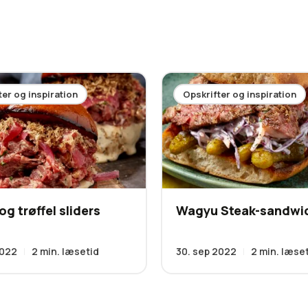
ter og inspiration
Opskrifter og inspiration
og trøffel sliders
Wagyu Steak-sandwi
2022
2
min. læsetid
30. sep 2022
2
min. læse