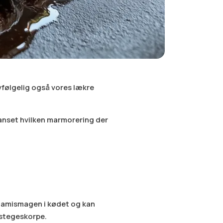
lvfølgelig også vores lækre
anset hvilken marmorering der
umamismagen i kødet og kan
 stegeskorpe.