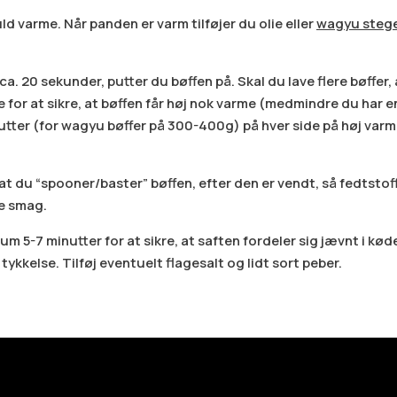
ld varme. Når panden er varm tilføjer du olie eller
wagyu steg
a. 20 sekunder, putter du bøffen på. Skal du lave flere bøffer, 
 for at sikre, at bøffen får høj nok varme (medmindre du har 
nutter (for wagyu bøffer på 300-400g) på hver side på høj varme 
 at du “spooner/baster” bøffen, efter den er vendt, så fedtstof
re smag.
um 5-7 minutter for at sikre, at saften fordeler sig jævnt i kød
 tykkelse. Tilføj eventuelt flagesalt og lidt sort peber.