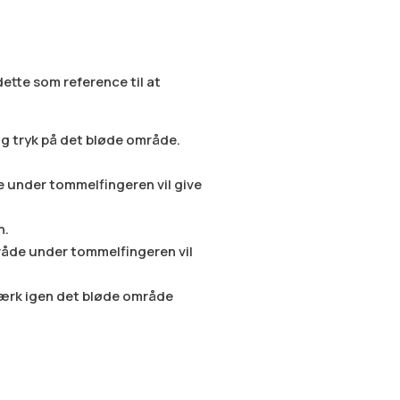
tte som reference til at
og tryk på det bløde område.
 under tommelfingeren vil give
n.
mråde under tommelfingeren vil
 Mærk igen det bløde område