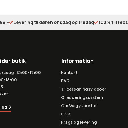
99,-
Levering til døren onsdag og fredag
100% tilfred
ider butik
Information
orsdag: 12:00-17:00
Kontakt
00-18:00
FAQ
15
Tilberedningsvideoer
kket
Gradueringssystem
Om Wagyupusher
ning
CSR
Fragt og levering