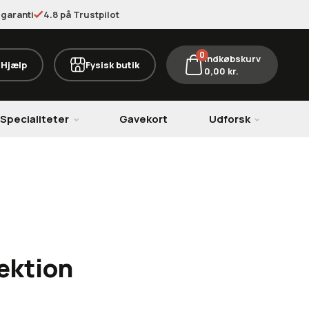
garanti
4.8 på Trustpilot
0
Indkøbskurv
Hjælp
Fysisk butik
0,00
kr.
Specialiteter
Gavekort
Udforsk
fektion