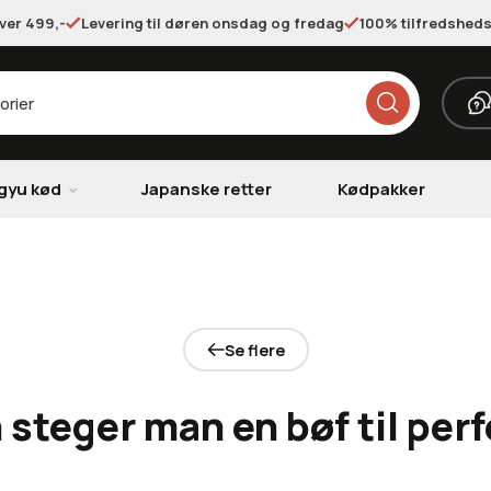
over 499,-
Levering til døren onsdag og fredag
100% tilfredsheds
gyu kød
Japanske retter
Kødpakker
Se flere
steger man en bøf til per