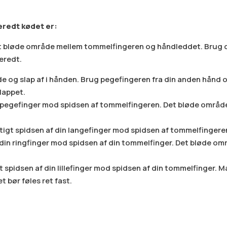
redt kødet er:
bløde område mellem tommelfingeren og håndleddet. Brug de
eredt.
e og slap af i hånden. Brug pegefingeren fra din anden hånd 
lappet.
n pegefinger mod spidsen af tommelfingeren. Det bløde område
gtigt spidsen af din langefinger mod spidsen af tommelfingere
 din ringfinger mod spidsen af din tommelfinger. Det bløde o
gt spidsen af din lillefinger mod spidsen af din tommelfinger.
 bør føles ret fast.