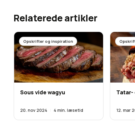
Relaterede artikler
Opskrifter og inspiration
Opskrif
Sous vide wagyu
Tatar- 
20. nov 2024
4
min. læsetid
12. mar 