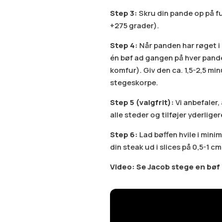
Step 3:
Skru din pande op på fu
+275 grader).
Step 4:
Når panden har røget i c
én bøf ad gangen på hver pande
komfur). Giv den ca. 1,5-2,5 mi
stegeskorpe.
Step 5 (valgfrit):
Vi anbefaler,
alle steder og tilføjer yderlige
Step 6:
Lad bøffen hvile i minim
din steak ud i slices på 0,5-1 cm
Video: Se Jacob stege en bøf