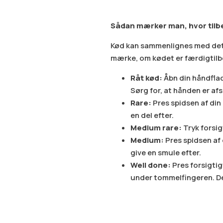
Sådan mærker man, hvor tilbe
Kød kan sammenlignes med det 
mærke, om kødet er færdigtilb
Råt kød:
Åbn din håndflad
Sørg for, at hånden er afs
Rare:
Pres spidsen af di
en del efter.
Medium rare:
Tryk forsi
Medium:
Pres spidsen af
give en smule efter.
Well done:
Pres forsigti
under tommelfingeren. Det