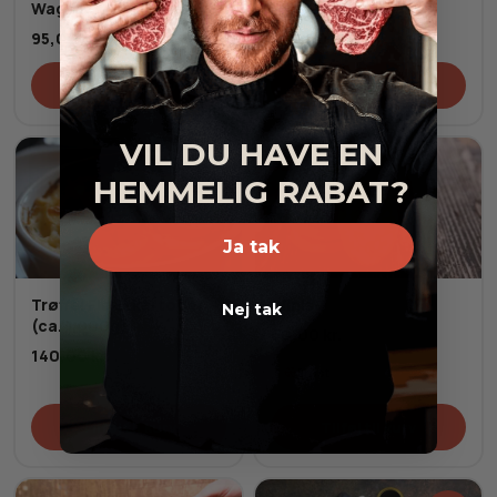
Wagyu Glace
Trøffelpulver
95,00
kr.
245,00
kr.
Tilføj til kurv
Tilføj til kurv
VIL DU HAVE EN
HEMMELIG RABAT?
Ja tak
Trøffel Flødekartofler
Blinis
Nej tak
(ca. 1.000g)
60,00
kr.
140,00
kr.
Frost
Tilføj til kurv
Tilføj til kurv