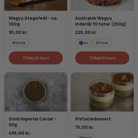
Wagyu Stegefedt - ca.
Australsk Wagyu
100g
Inderlår til tatar (250g)
95,00
kr.
225,00
kr.
Fersk
AU
Frost
Tilføj til kurv
Tilføj til kurv
Gold Imperial Caviar -
Pistaciedessert
30g
75,00
kr.
495,00
kr.
Frost