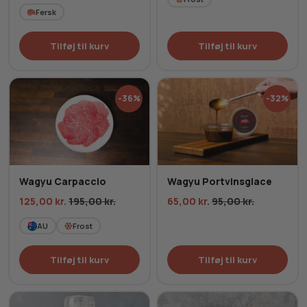
Fersk
Tilføj til kurv
Tilføj til kurv
-36%
-32%
Wagyu Carpaccio
Wagyu Portvinsglace
125,00
kr.
195,00
kr.
65,00
kr.
95,00
kr.
AU
Frost
Tilføj til kurv
Tilføj til kurv