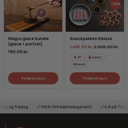
-25%
Wagyu glace bundle
Snackpakken Deluxe
(glace + portvin)
1.495,00
kr.
2.006,00
kr.
190,00
kr.
JP
4
pers.
Fersk
Tilføj til kurv
Tilføj til kurv
sdag og fredag
100% tilfredshedsgaranti
4.8 på Trust