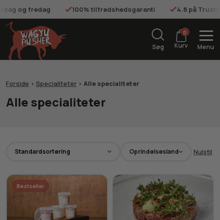
onsdag og fredag
100% tilfredshedsgaranti
4.8 på Trustp
0
Kurv
Søg
Menu
Forside
>
Specialiteter
>
Alle specialiteter
Alle specialiteter
Oprindelsesland
Nulstil
Bestseller