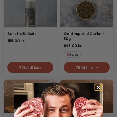
Sort trøffelsalt
Gold Imperial Caviar -
50g
155,00
kr.
695,00
kr.
Fersk
Tilføj til kurv
Tilføj til kurv