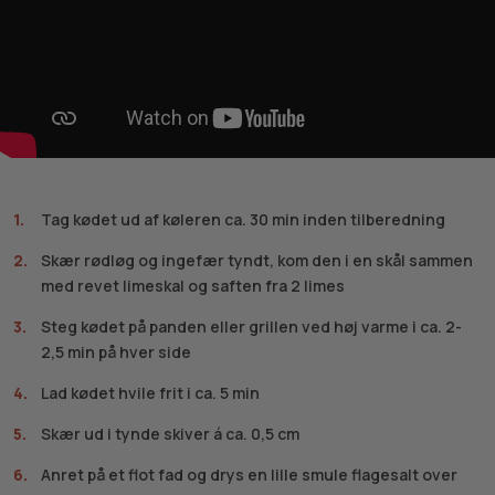
Tag kødet ud af køleren ca. 30 min inden tilberedning
Skær rødløg og ingefær tyndt, kom den i en skål sammen
med revet limeskal og saften fra 2 limes
Steg kødet på panden eller grillen ved høj varme i ca. 2-
2,5 min på hver side
Lad kødet hvile frit i ca. 5 min
Skær ud i tynde skiver á ca. 0,5 cm
Anret på et flot fad og drys en lille smule flagesalt over