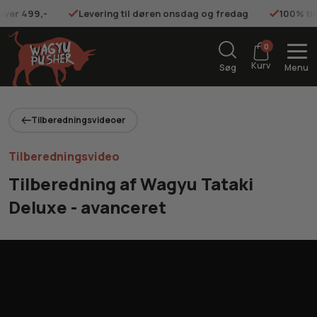
 over 499,-
Levering til døren onsdag og fredag
100% ti
0
Kurv
Søg
Menu
Tilberedningsvideoer
Tilberedningsvideo
Tilberedning af Wagyu Tataki
Deluxe - avanceret