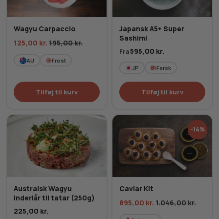
Wagyu Carpaccio
Japansk A5+ Super
Sashimi
125,00
kr.
195,00
kr.
595,00
kr.
Fra
AU
Frost
JP
Fersk
Tilføj til kurv
Tilføj til kurv
-14%
Australsk Wagyu
Caviar Kit
Inderlår til tatar (250g)
895,00
kr.
1.046,00
kr.
225,00
kr.