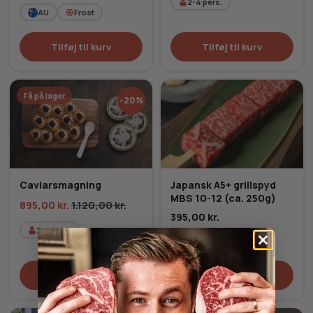
2-4
pers.
AU
Frost
Tilføj til kurv
Tilføj til kurv
Få på lager
-20%
Caviarsmagning
Japansk A5+ grillspyd
MBS 10-12 (ca. 250g)
895,00
kr.
1.120,00
kr.
395,00
kr.
2-4
pers.
JP
Frost
Tilføj til kurv
Tilføj til kurv