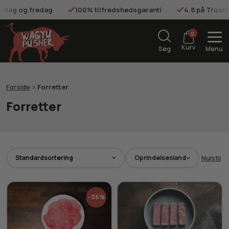
onsdag og fredag
100% tilfredshedsgaranti
4.8 på Trustp
0
Kurv
Søg
Menu
Forside
>
Forretter
Forretter
Oprindelsesland
Nulstil
-36%