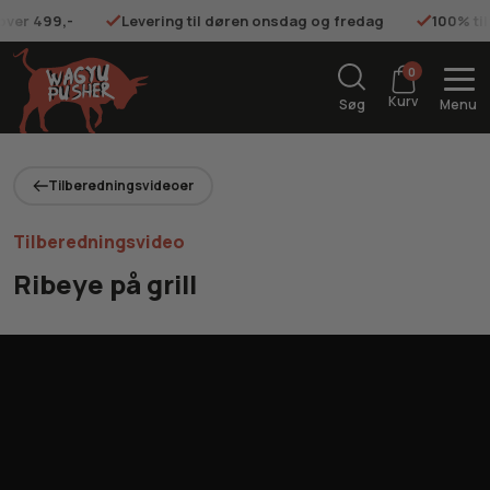
 over 499,-
Levering til døren onsdag og fredag
100% ti
0
Kurv
Søg
Menu
Tilberedningsvideoer
Tilberedningsvideo
Ribeye på grill