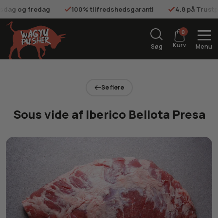
onsdag og fredag
100% tilfredshedsgaranti
4.8 på Trustp
0
Kurv
Søg
Menu
Se flere
Sous vide af Iberico Bellota Presa