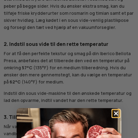
peber på begge sider. Hvis du ønsker ekstra smag, kan du
tilføje friske krydderurter som rosmarin og timian samt et par
skiver hvidløg. Læg kødet i en sous vide-venlig plastikpose
og forsegl den tæt ved hjælp af en vakuumforsegler.
2. Indstil sous vide til den rette temperatur
For at få den perfekte tekstur og smag på din Iberico Bellota
Presa, anbefales det at tilberede den ved en temperatur på
omkring
57°C
(135°F) for en medium tilberedning. Hvis du
ønsker den mere gennemstegt, kan du vælge en temperatur
på
62°C
(140°F) for medium.
Indstil din sous vide-maskine til den ønskede temperatur og
lad den opvarme, indtil vandet har den rette temperatur.
3. Tilbered Kødet
Når vandet er klar, skal du placere posen med kødet i
vandbadet. Lad kødet tilberede i
2-3 timer
. Sous vide-