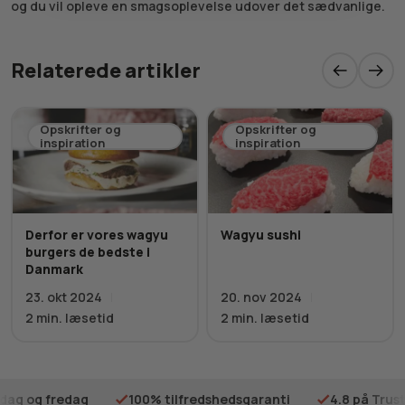
og du vil opleve en smagsoplevelse udover det sædvanlige.
Relaterede artikler
Opskrifter og
Opskrifter og
inspiration
inspiration
Derfor er vores wagyu
Wagyu sushi
burgers de bedste i
Danmark
23. okt 2024
20. nov 2024
2
min. læsetid
2
min. læsetid
sdag og fredag
100% tilfredshedsgaranti
4.8 på Trust