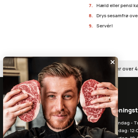
Hæld eller pensl 
Drys sesamfrø ove
Servér!
Gratis fragt på ordrer over 4
Åbningst
info@wagyupusher.dk
Mandag - T
Fredag: 12:
+45 71 96 76 77