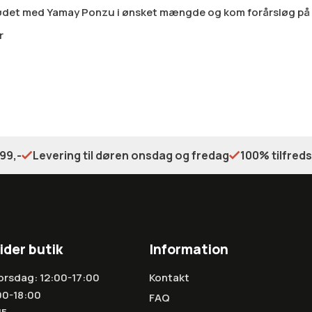
kødet med Yamay Ponzu i ønsket mængde og kom forårsløg på
r
99,-
Levering til døren onsdag og fredag
100% tilfred
ider butik
Information
orsdag: 12:00-17:00
Kontakt
00-18:00
FAQ