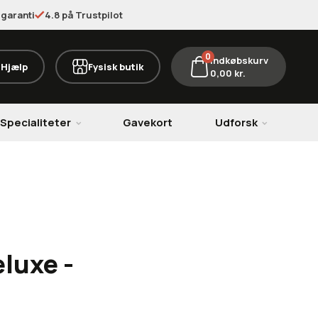
garanti
4.8 på Trustpilot
0
Indkøbskurv
Hjælp
Fysisk butik
0,00
kr.
Specialiteter
Gavekort
Udforsk
luxe -