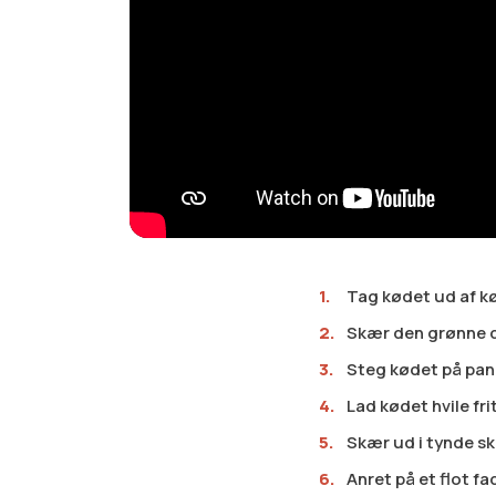
Tag kødet ud af kø
Skær den grønne de
Steg kødet på pande
Lad kødet hvile frit
Skær ud i tynde ski
Anret på et flot fa