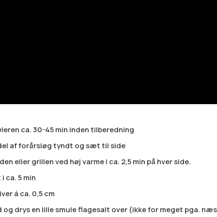
leren ca. 30-45 min inden tilberedning
l af forårsløg tyndt og sæt til side
n eller grillen ved høj varme i ca. 2,5 min på hver side.
 i ca. 5 min
ver á ca. 0,5 cm
d og drys en lille smule flagesalt over (ikke for meget pga. næ