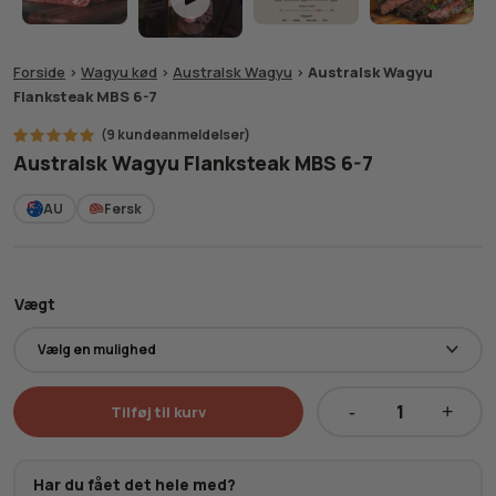
Forside
>
Wagyu kød
>
Australsk Wagyu
>
Australsk Wagyu
Flanksteak MBS 6-7
(
9
kundeanmeldelser)
9
Bedømt
Australsk Wagyu Flanksteak MBS 6-7
som
5.00
ud af 5
baseret
AU
Fersk
på
kundebedømmelser
Vægt
Tilføj til kurv
Australsk
Wagyu
Flanksteak
Har du fået det hele med?