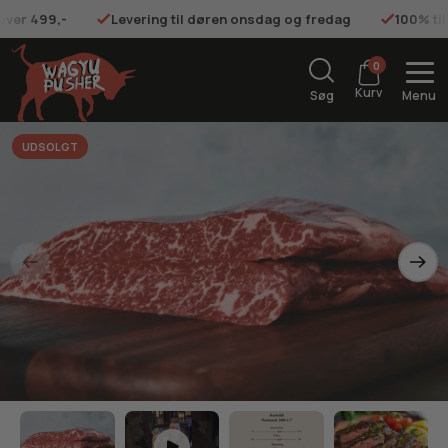
 over 499,-
Levering til døren onsdag og fredag
100% ti
0
Kurv
Søg
Menu
UDSOLGT