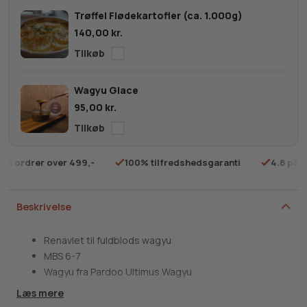
MBS
Trøffel Flødekartofler (ca. 1.000g)
6-
140,00
kr.
7
antal
Wagyu Glace
95,00
kr.
rdrer over 499,-
100% tilfredshedsgaranti
4.8 på Trustp
Beskrivelse
Renavlet til fuldblods wagyu
MBS 6-7
Wagyu fra Pardoo Ultimus Wagyu
Ferskt produkt
Læs mere