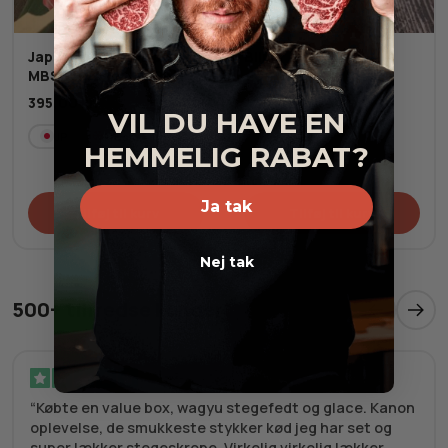
Japansk A5+ grillspyd
Blinis
MBS 10-12 (ca. 250g)
60,00
kr.
395,00
kr.
VIL DU HAVE EN
Frost
JP
Frost
HEMMELIG RABAT?
Ja tak
Tilføj til kurv
Tilføj til kurv
Nej tak
500+ tilfredse kunder
Verificeret
Købte en value box, wagyu stegefedt og glace. Kanon
oplevelse, de smukkeste stykker kød jeg har set og
super lækker stegeskrope. Virkelig virkelig lækker