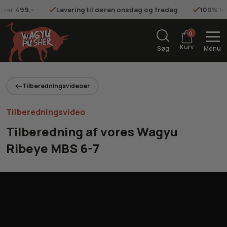
 over 499,-
Levering til døren onsdag og fredag
100% ti
0
Kurv
Søg
Menu
Tilberedningsvideoer
Tilberedningsvideo
Tilberedning af vores Wagyu
Ribeye MBS 6-7