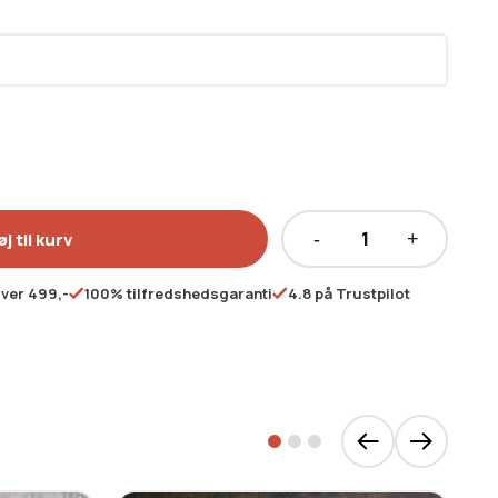
øj til kurv
Gavekort
antal
over 499,-
100% tilfredshedsgaranti
4.8 på Trustpilot