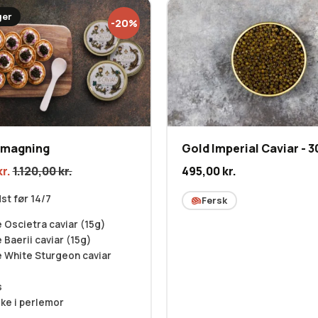
ger
-20%
smagning
Gold Imperial Caviar - 3
kr.
1.120,00
kr.
495,00
kr.
st før 14/7
Fersk
 Oscietra caviar (15g)
 Baerii caviar (15g)
 White Sturgeon caviar
s
ke i perlemor