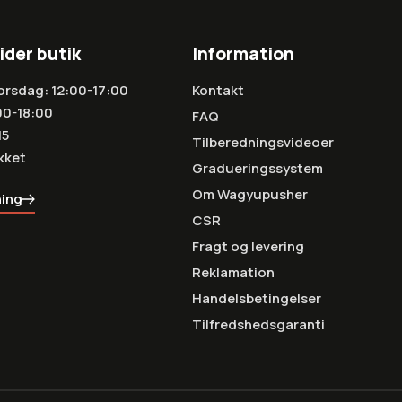
ider butik
Information
orsdag: 12:00-17:00
Kontakt
00-18:00
FAQ
15
Tilberedningsvideoer
kket
Gradueringssystem
Om Wagyupusher
ning
CSR
Fragt og levering
Reklamation
Handelsbetingelser
Tilfredshedsgaranti