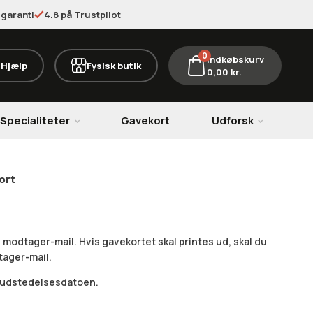
garanti
4.8 på Trustpilot
0
Indkøbskurv
Hjælp
Fysisk butik
0,00
kr.
Specialiteter
Gavekort
Udforsk
ort
l modtager-mail. Hvis gavekortet skal printes ud, skal du
tager-mail.
ra udstedelsesdatoen.