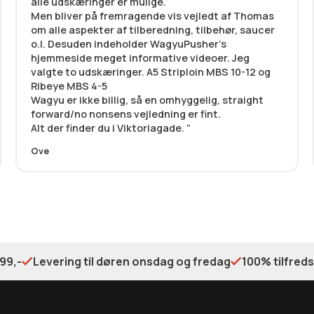
alle udskæringer er mulige.
Men bliver på fremragende vis vejledt af Thomas
om alle aspekter af tilberedning, tilbehør, saucer
o.l. Desuden indeholder WagyuPusher’s
hjemmeside meget informative videoer. Jeg
valgte to udskæringer. A5 Striploin MBS 10-12 og
Ribeye MBS 4-5
Wagyu er ikke billig, så en omhyggelig, straight
forward/no nonsens vejledning er fint.
Alt der finder du i Viktoriagade.
Ove
99,-
Levering til døren onsdag og fredag
100% tilfred