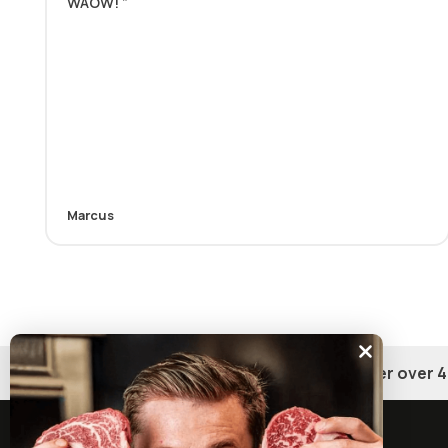
WAOW!
Marcus
Gratis fragt på ordrer over 4