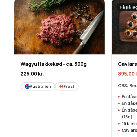
Få på la
Wagyu Hakkekød - ca. 500g
Caviar
225,00
kr.
895,00
OBS: Bed
Australien
Frost
Én dåse
Én dåse
Én dåse
(15g)
16 blini
Caviars