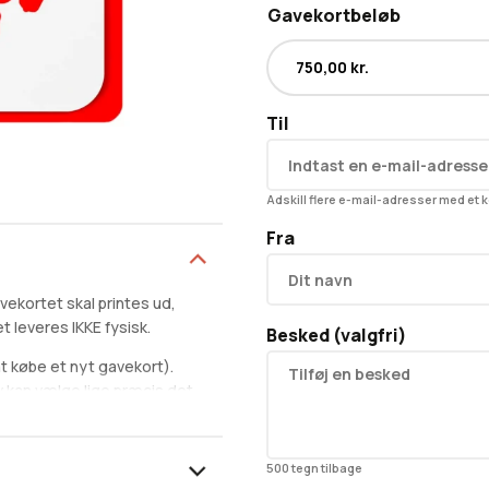
Gavekortbeløb
Til
Adskill flere e-mail-adresser med et
Fra
vekortet skal printes ud,
 leveres IKKE fysisk.
Besked (valgfri)
t købe et nyt gavekort).
v kan vælge lige præcis det
kr. 100. Hvis du har særlige
e en e-mail til
500
tegn tilbage