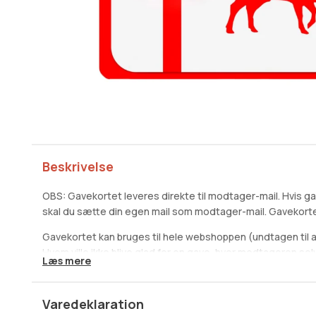
Beskrivelse
OBS: Gavekortet leveres direkte til modtager-mail. Hvis ga
skal du sætte din egen mail som modtager-mail. Gavekortet
Gavekortet kan bruges til hele webshoppen (undtagen til a
Hvem ville ikke blive glad for en gave, hvor modtageren sel
Læs mere
kød
, som han eller hun altid har drømt om? Mindstebeløb er 
ønsker til beløb eller spørgsmål, er du velkommen til at skriv
info@wagyupusher.dk
eller ringe på +45 71 96 76 77.
Varedeklaration