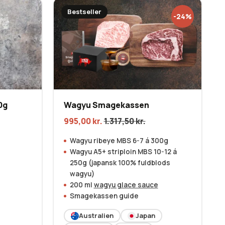
Bestseller
-24%
0g
Wagyu Smagekassen
995,00
kr.
1.317,50
kr.
Wagyu ribeye MBS 6-7 á 300g
Wagyu A5+ striploin MBS 10-12 á
250g (japansk 100% fuldblods
wagyu)
200 ml
wagyu glace sauce
Smagekassen guide
Australien
Japan