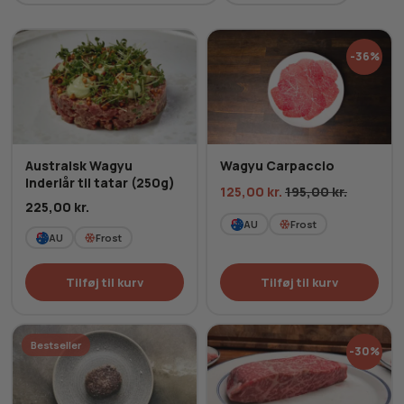
ved afhentning.
-36%
Australsk Wagyu
Wagyu Carpaccio
Inderlår til tatar (250g)
125,00
kr.
195,00
kr.
225,00
kr.
AU
Frost
AU
Frost
Tilføj til kurv
Tilføj til kurv
Bestseller
-30%