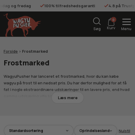
onsdag og fredag
100% tilfredshedsgaranti
4.8 på Trustp
0
Kurv
Søg
Menu
Forside
>
Frostmarked
Frostmarked
WagyuPusher har lanceret et frostmarked, hvor du kan købe
wagyu på frost til en nedsat pris. Du har derfor mulighed for at få
fat i nogle ekstraordinære udskæringer til en lavere pris, end hvad
samme udskæring ville koste fersk.
Læs mere
Vi sørger for, at kødet fryses ind på korrekt vis, således at kødet
bevarer den fantastiske smag. Kødet er alene blevet frosset ind
for at sikre, at bedst-før datoen ikke overskrides.
Kødet sendes til optøning ved levering, men udleveres frossent
Oprindelsesland
Nulstil