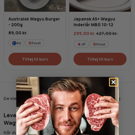
Australsk Wagyu Burger
Japansk A5+ Wagyu
- 200g
Inderlår MBS 10-12
89,00
kr.
299,00
kr.
427,00
kr.
AU
Frost
JP
Frost
Tilføj til kurv
Tilføj til kurv
De mest stillede spørgsmål og svar har vi samlet lige
her
.
Levering af frosne bøffer og andet kød fra
WagyuPusher
Når du bestiller varer fra vores frostmarked, pakker vi