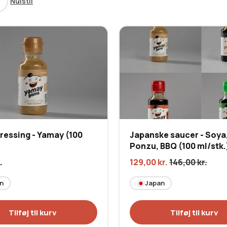
Nulstil
essing - Yamay (100
Japanske saucer - Soya
Ponzu, BBQ (100 ml/stk.
.
129,00
kr.
146,00
kr.
n
Japan
Tilføj til kurv
Tilføj til kurv