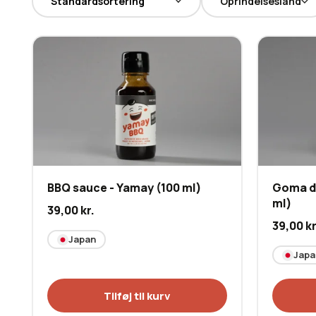
Oprindelsesland
BBQ sauce - Yamay (100 ml)
Goma dr
ml)
39,00
kr.
39,00
kr
Japan
Japa
Tilføj til kurv