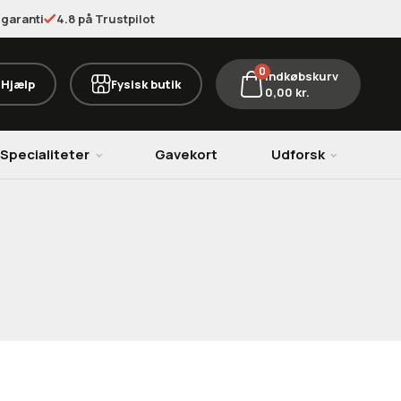
garanti
4.8 på Trustpilot
0
Indkøbskurv
Hjælp
Fysisk butik
0,00
kr.
Specialiteter
Gavekort
Udforsk