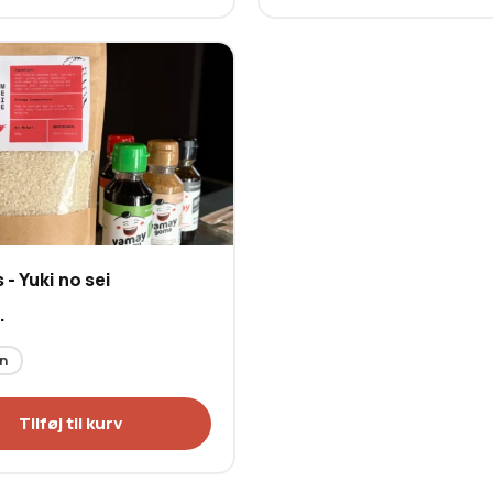
 - Yuki no sei
.
n
Tilføj til kurv