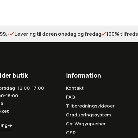
99,-
Levering til døren onsdag og fredag
100% tilfred
ider butik
Information
orsdag: 12:00-17:00
Kontakt
00-18:00
FAQ
15
Tilberedningsvideoer
kket
Gradueringssystem
Om Wagyupusher
ning
CSR