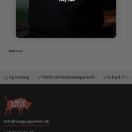
Marcus
sdag og fredag
100% tilfredshedsgaranti
4.8 på Trust
info@wagyupusher.dk