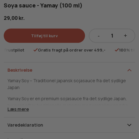
Soya sauce - Yamay (100 ml)
29,00
kr.
Tilføj til kurv
Soya
sauce
på Trustpilot
Gratis fragt på ordrer over 499,-
100% tilf
-
Yamay
(100
Beskrivelse
ml)
Yamay Soy – Traditionel japansk sojasauce fra det sydlige
antal
Japan
Yamay Soy er en premium sojasauce fra det sydlige Japan,
brygget efter traditionelle metoder med rent kildevand fra
Læs mere
Kirishima-bjergene. Den langsomme brygning giver en mild,
afrundet smag med en behagelig sødme og en dyb umami,
Varedeklaration
som gør den til en alsidig ledsager i det japanske køkken.
Oprindelse: Sydlige Japan