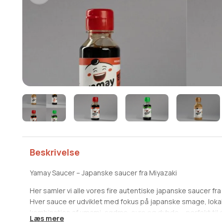
Beskrivelse
Yamay Saucer – Japanske saucer fra Miyazaki
Her samler vi alle vores fire autentiske japanske saucer fra
Hver sauce er udviklet med fokus på japanske smage, loka
kombination af umami, sødme, syre og dybde – perfekt ti
Læs mere