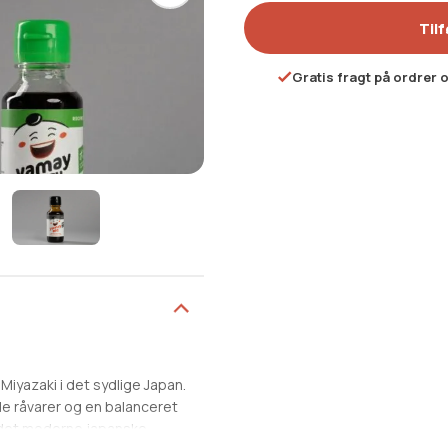
Tilf
Gratis fragt på ordrer 
 Miyazaki i det sydlige Japan.
le råvarer og en balanceret
l det moderne japanske