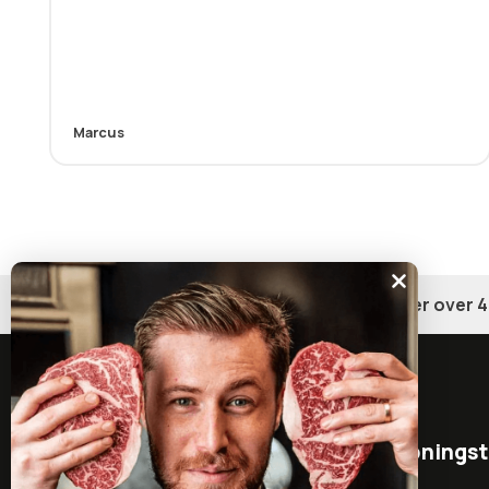
Marcus
Gratis fragt på ordrer over 4
Åbningst