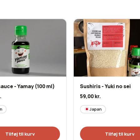
n er ideel til både
 det japanske køkkens mange
auce - Yamay (100 ml)
Sushiris - Yuki no sei
.
59,00
kr.
n
Japan
Tilføj til kurv
Tilføj til kurv