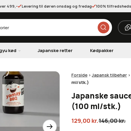
over 499,-
Levering til døren onsdag og fredag
100% tilfredsheds
gyu kød
Japanske retter
Kødpakker
Forside
>
Japansk tilbehør
ml/stk.)
Japanske sauce
(100 ml/stk.)
129,00
kr.
146,00
kr.