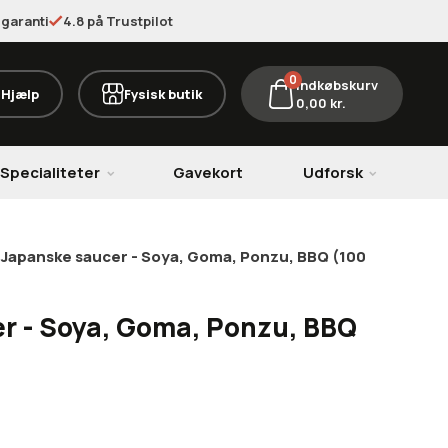
garanti
4.8 på Trustpilot
0
Indkøbskurv
Hjælp
Fysisk butik
0,00
kr.
Specialiteter
Gavekort
Udforsk
>
Japanske saucer - Soya, Goma, Ponzu, BBQ (100
r - Soya, Goma, Ponzu, BBQ