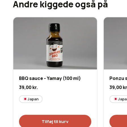
Andre kiggede også på
wagyu, tataki, salater, grøntsager og japanske retter. Pakke
nybegyndere og madentusiaster, der ønsker at udforske
smagsnuancer hjemme i eget køkken.
BBQ sauce - Yamay (100 ml)
Ponzu s
39,00
kr.
39,00
kr
Japan
Japa
Tilføj til kurv