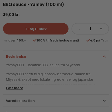
BBQ sauce - Yamay (100 ml)
39,00
kr.
Tilføj til kurv
BBQ
sauce
rdrer over 499,-
100% tilfredshedsgaranti
4.8 på Trustp
-
Yamay
(100
Beskrivelse
ml)
Yamay BBQ – Japansk BBQ-sauce fra Miyazaki
antal
Yamay BBQ er en fyldig japansk barbecue-sauce fra
Miyazaki, skabt med lokale ingredienser og japanske
smagsnuancer. Saucen kombinerer røgede noter, mild
Læs mere
sødme og dyb umami, hvilket giver en balanceret smag, der
passer perfekt til både kød og grøntsager på grillen.
Varedeklaration
Oprindelse: Miyazaki, Japan
Tekstur: Fyldig og glat