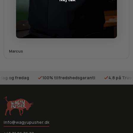
Marcus
sdag og fredag
100% tilfredshedsgaranti
4.8 på Trust
info@wagyupusher.dk