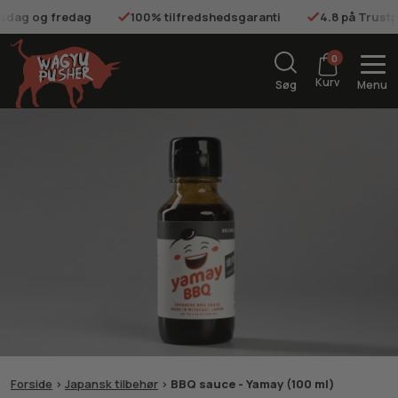
onsdag og fredag
100% tilfredshedsgaranti
4.8 på Trustp
0
Kurv
Søg
Menu
Forside
>
Japansk tilbehør
>
BBQ sauce - Yamay (100 ml)