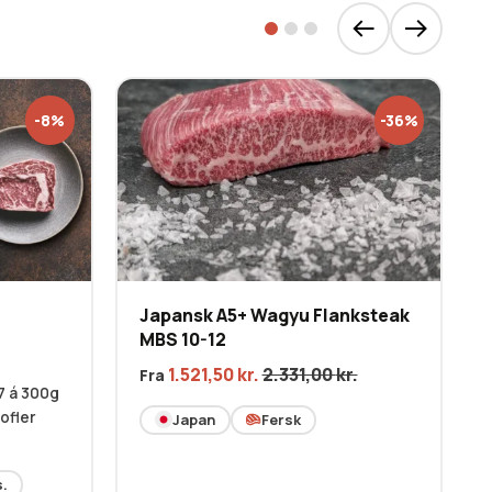
-8%
-36%
Japansk A5+ Wagyu Flanksteak
MBS 10-12
1.521,50
kr.
2.331,00
kr.
Fra
7 á 300g
tofler
Japan
Fersk
.