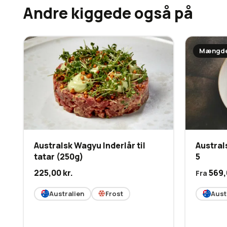
Andre kiggede også på
Mængde
Australsk Wagyu Inderlår til
Austral
tatar (250g)
5
225,00
kr.
569
Fra
Australien
Frost
Aust