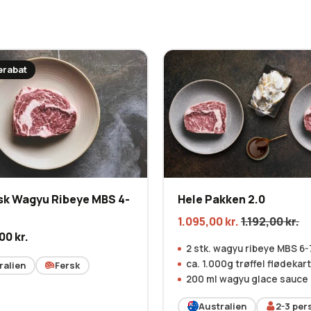
rabat
sk Wagyu Ribeye MBS 4-
Hele Pakken 2.0
1.095,00
kr.
1.192,00
kr.
,00
kr.
2 stk. wagyu ribeye MBS 6-
ca. 1.000g trøffel flødekar
ralien
Fersk
200 ml wagyu glace sauce
Australien
2-3
pers