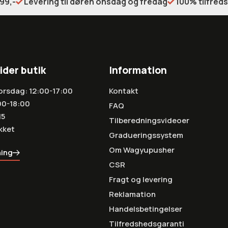
99,-
Levering til døren onsdag og fredag
100% tilfred
ider butik
Information
orsdag: 12:00-17:00
Kontakt
00-18:00
FAQ
15
Tilberedningsvideoer
kket
Gradueringssystem
Om Wagyupusher
ning
CSR
Fragt og levering
Reklamation
Handelsbetingelser
Tilfredshedsgaranti