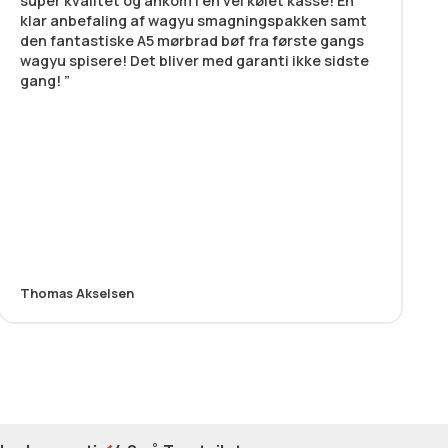
super kvalitet og ankom i en vel kølet kasse! En
klar anbefaling af wagyu smagningspakken samt
den fantastiske A5 mørbrad bøf fra første gangs
wagyu spisere! Det bliver med garanti ikke sidste
gang!
Thomas Akselsen