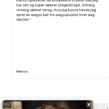
Kanon oplevelse, de smukkeste stykker kød jeg
har set og super lækker stegeskrope. Virkelig
virkelig lækker smag. Hvis jeg kunne havde jeg
spist en wagyu bøf fra wagyupusher hver dag.
WAOW!
Marcus