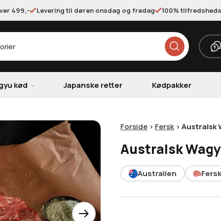
over 499,-
Levering til døren onsdag og fredag
100% tilfredsheds
gyu kød
Japanske retter
Kødpakker
Forside
>
Fersk
>
Australsk 
Australsk Wagy
Australien
Fers