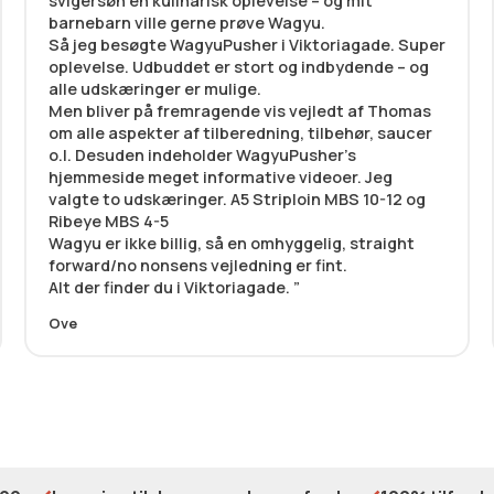
svigersøn en kulinarisk oplevelse – og mit
barnebarn ville gerne prøve Wagyu.
Så jeg besøgte WagyuPusher i Viktoriagade. Super
oplevelse. Udbuddet er stort og indbydende – og
alle udskæringer er mulige.
Men bliver på fremragende vis vejledt af Thomas
om alle aspekter af tilberedning, tilbehør, saucer
o.l. Desuden indeholder WagyuPusher’s
hjemmeside meget informative videoer. Jeg
valgte to udskæringer. A5 Striploin MBS 10-12 og
Ribeye MBS 4-5
Wagyu er ikke billig, så en omhyggelig, straight
forward/no nonsens vejledning er fint.
Alt der finder du i Viktoriagade.
Ove