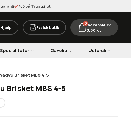
garanti
4.8 på Trustpilot
0
Indkøbskurv
Hjælp
Fysisk butik
0,00
kr.
Specialiteter
Gavekort
Udforsk
Wagyu Brisket MBS 4-5
u Brisket MBS 4-5
k