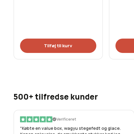
Tilføj til kurv
500+ tilfredse kunder
Verificeret
Købte en value box, wagyu stegefedt og glace.