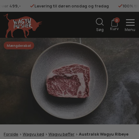
 over 499,-
Levering til døren onsdag og fredag
100% ti
0
Kurv
Søg
Menu
Mængderabat
Forside
>
Wagyu kød
>
Wagyu bøffer
>
Australsk Wagyu Ribeye