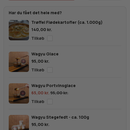
Wagyu
Ribeye
Har du fået det hele med?
MBS
Trøffel Flødekartofler (ca. 1.000g)
6-
140,00
kr.
7
antal
Wagyu Glace
95,00
kr.
Wagyu Portvinsglace
65,00
kr.
95,00
kr.
Wagyu Stegefedt - ca. 100g
95,00
kr.