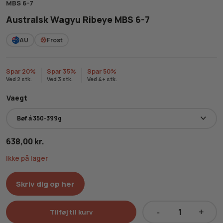
MBS 6-7
Australsk Wagyu Ribeye MBS 6-7
AU
Frost
Spar 20%
Spar 35%
Spar 50%
Ved 2 stk.
Ved 3 stk.
Ved 4+ stk.
Vaegt
638,00
kr.
Ikke på lager
Skriv dig op her
Tilføj til kurv
Australsk