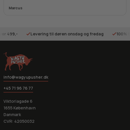
Marcus
ver 499,-
Levering til døren onsdag og fredag
100% t
info@wagyupusher.dk
+45 71 96 76 77
Viktoriagade 6
1655 København
Danmark
CVR: 42050032