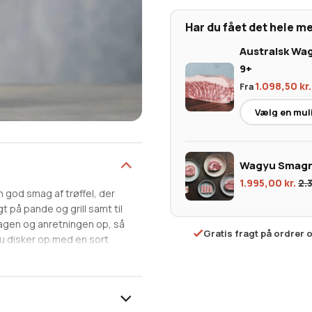
Har du fået det hele m
Australsk Wa
9+
1.098,50
kr.
Fra
Wagyu Smagn
1.995,00
kr.
2.
n god smag af trøffel, der
t på pande og grill samt til
magen og anretningen op, så
Gratis fragt på ordrer 
du disker op med en sort
ammen med saltflagerne i