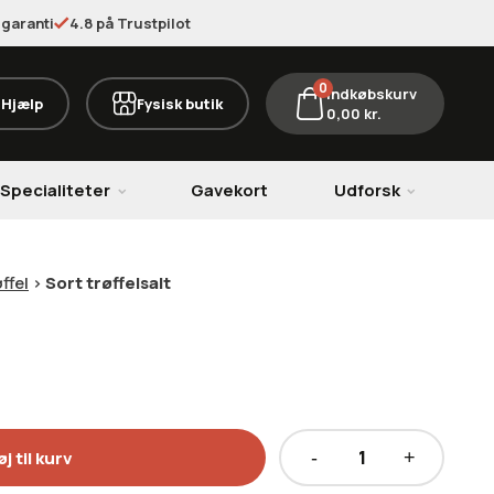
garanti
4.8 på Trustpilot
0
Indkøbskurv
Hjælp
Fysisk butik
0,00
kr.
Specialiteter
Gavekort
Udforsk
ffel
>
Sort trøffelsalt
øj til kurv
Sort