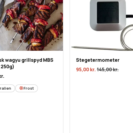
sk wagyu grillspyd MBS
Stegetermometer
. 250g)
95,00
kr.
145,00
kr.
kr.
ralien
Frost