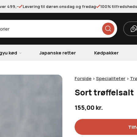
over 499,-
Levering til døren onsdag og fredag
100% tilfredsheds
gyu kød
Japanske retter
Kødpakker
Forside
>
Specialiteter
>
Trø
Sort trøffelsalt
155,00
kr.
Tilf