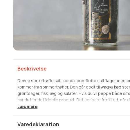
Beskrivelse
Denne sorte trøffelsalt kombinerer flotte saltflager med e
kommer fra sommertrøfler. Den går godt til
wagyu kød
steg
grøntsager, fisk, æg og salater. Hvis du vil peppe både s
har du her det ideelle produkt. Det ser bare frækt ud, når 
flagesalt med sommertrøfler, der er slicet op og ligger s
Læs mere
kværnen.
Kværn over din mad.
Varedeklaration