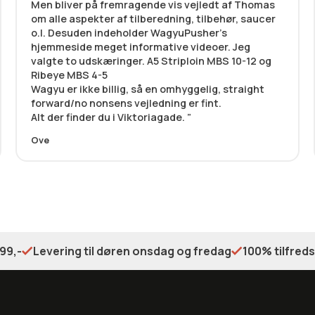
Men bliver på fremragende vis vejledt af Thomas
om alle aspekter af tilberedning, tilbehør, saucer
o.l. Desuden indeholder WagyuPusher’s
hjemmeside meget informative videoer. Jeg
valgte to udskæringer. A5 Striploin MBS 10-12 og
Ribeye MBS 4-5
Wagyu er ikke billig, så en omhyggelig, straight
forward/no nonsens vejledning er fint.
Alt der finder du i Viktoriagade.
Ove
99,-
Levering til døren onsdag og fredag
100% tilfred