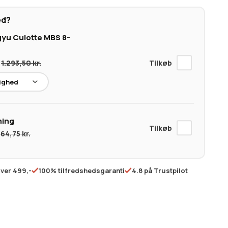
trøffelsalt
antal
ed?
gyu Culotte MBS 8-
1.293,50
kr.
ing
364,75
kr.
over 499,-
100% tilfredshedsgaranti
4.8 på Trustpilot