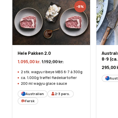
-8%
Hele Pakken 2.0
Austral
8-9 (ca
1.095,00
kr.
1.192,00
kr.
295,00
2 stk. wagyu ribeye MBS 6-7 á 300g
ca. 1.000g trøffel flødekartofler
Aust
200 ml wagyu glace sauce
Australien
2-3
pers.
Fersk