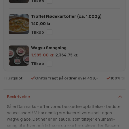
Trøffel Flødekartofler (ca. 1.000g)
140,00
kr.
Wagyu Smagning
1.995,00
kr.
2.364,75
kr.
ustpilot
Gratis fragt på ordrer over 499,-
100% tilfred
Beskrivelse
Så er Danmarks - efter vores beskedne opfattelse - bedste
sauce landet! Vi har nemlig produceret vores helt egen
wagyu glace. Det her er en sauce, som tilføjer en umami-
smag til ethvert måltid, som du ikke har oplevet før. Saucen