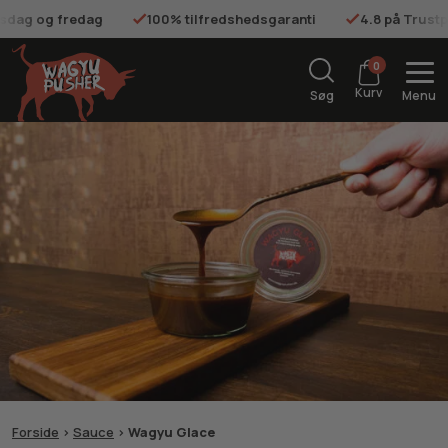
onsdag og fredag
100% tilfredshedsgaranti
4.8 på Trustp
0
Kurv
Søg
Menu
Forside
>
Sauce
>
Wagyu Glace