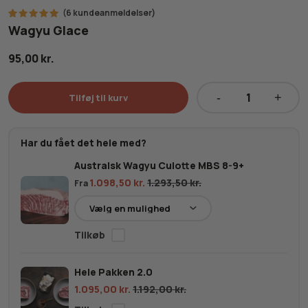
(
6
kundeanmeldelser)
6
Bedømt
Wagyu Glace
som
5.00
ud af 5
baseret
95,00
kr.
på
kundebedømmelser
Tilføj til kurv
Wagyu
Glace
antal
Har du fået det hele med?
Australsk Wagyu Culotte MBS 8-9+
1.098,50
kr.
1.293,50
kr.
Fra
Hele Pakken 2.0
1.095,00
kr.
1.192,00
kr.