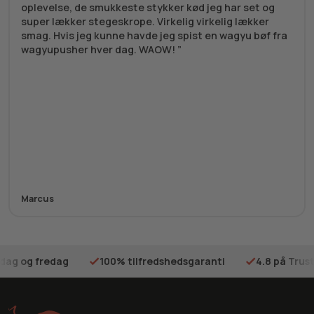
oplevelse, de smukkeste stykker kød jeg har set og
super lækker stegeskrope. Virkelig virkelig lækker
smag. Hvis jeg kunne havde jeg spist en wagyu bøf fra
wagyupusher hver dag. WAOW!
Marcus
sdag og fredag
100% tilfredshedsgaranti
4.8 på Trust