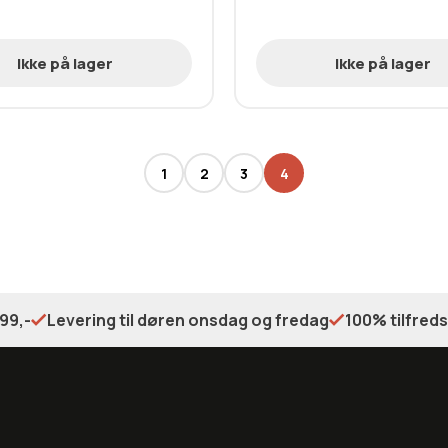
Ikke på lager
Ikke på lager
1
2
3
4
99,-
Levering til døren onsdag og fredag
100% tilfred