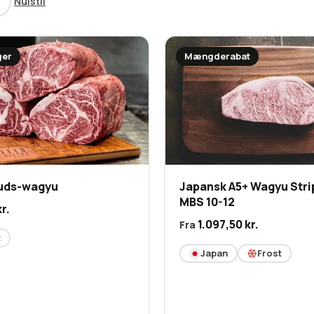
Nulstil
ger
Mængderabat
uds-wagyu
Japansk A5+ Wagyu Stri
MBS 10-12
kr.
1.097,50
kr.
Fra
t
Japan
Frost