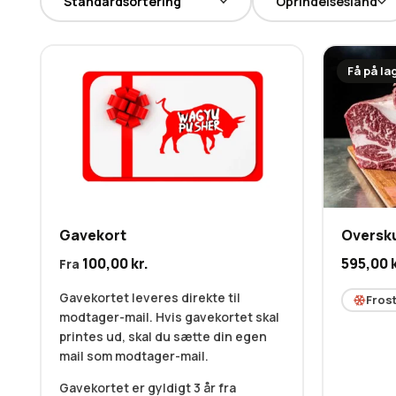
Oprindelsesland
Få på la
Gavekort
Oversk
100,00
kr.
595,00
Fra
Gavekortet leveres direkte til
Fros
modtager-mail. Hvis gavekortet skal
printes ud, skal du sætte din egen
mail som modtager-mail.
Gavekortet er gyldigt 3 år fra