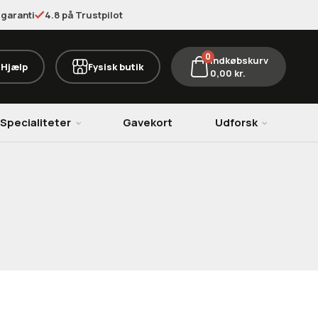
garanti
4.8 på Trustpilot
0
Indkøbskurv
Hjælp
Fysisk butik
0,00
kr.
Specialiteter
Gavekort
Udforsk