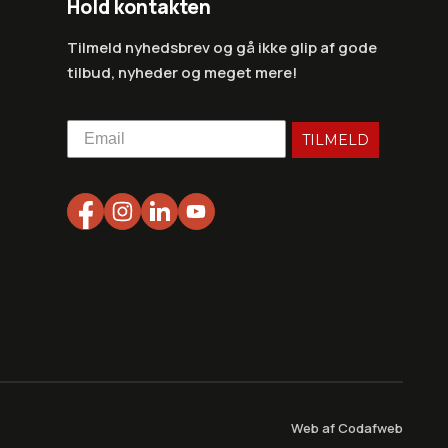
Hold kontakten
Tilmeld nyhedsbrev og gå ikke glip af gode
tilbud, nyheder og meget mere!
TILMELD
Web af Codafweb
4.8 på Trustpilot
Gratis fragt