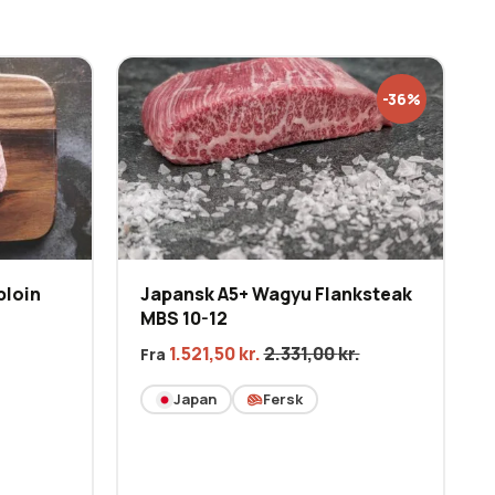
-36%
ploin
Japansk A5+ Wagyu Flanksteak
MBS 10-12
1.521,50
kr.
2.331,00
kr.
Fra
Japan
Fersk