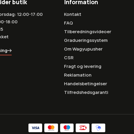
ider butik
Information
orsdag: 12:00-17:00
Kontakt
00-18:00
FAQ
15
Tilberedningsvideoer
kket
Gradueringssystem
Om Wagyupusher
ning
CSR
Fragt og levering
Reklamation
Handelsbetingelser
Tilfredshedsgaranti