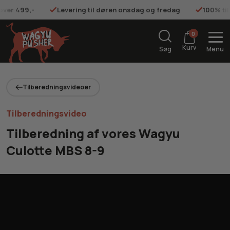
 over 499,-
Levering til døren onsdag og fredag
100% ti
0
Kurv
Søg
Menu
Tilberedningsvideoer
Tilberedningsvideo
Tilberedning af vores Wagyu
Culotte MBS 8-9