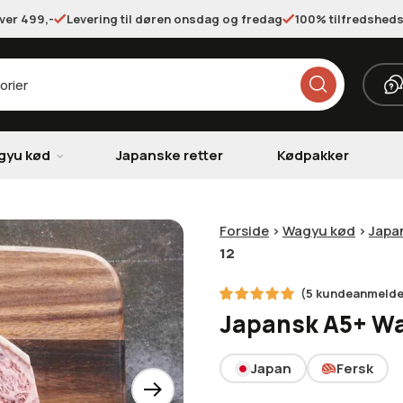
over 499,-
Levering til døren onsdag og fredag
100% tilfredsheds
gyu kød
Japanske retter
Kødpakker
Forside
>
Wagyu kød
>
Japa
12
(
5
kundeanmelde
5
Bedømt
Japansk A5+ Wa
som
5.00
ud af 5
baseret
på
Japan
Fersk
kundebedømmelser