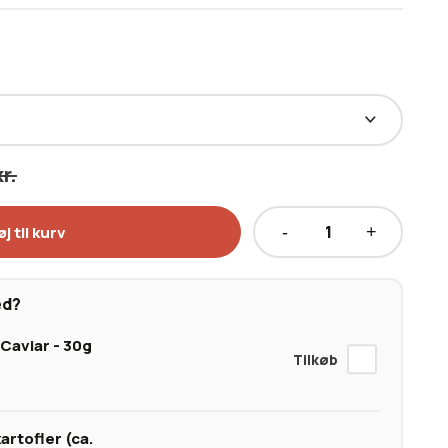
kr.
øj til kurv
Japansk
A5+
Wagyu
ed?
Striploin
 Caviar - 30g
MBS
10-
12
antal
artofler (ca.