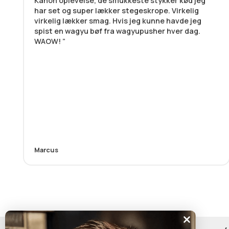
Kanon oplevelse, de smukkeste stykker kød jeg
har set og super lækker stegeskrope. Virkelig
virkelig lækker smag. Hvis jeg kunne havde jeg
spist en wagyu bøf fra wagyupusher hver dag.
WAOW!
Marcus