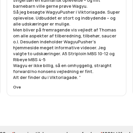
svigersøn en kulinarisk oplevelse – og mit
barnebarn ville gerne prøve Wagyu.
Så jeg besøgte WagyuPusher i Viktoriagade. Super
oplevelse. Udbuddet er stort og indbydende – og
alle udskæringer er mulige.
Men bliver på fremragende vis vejledt af Thomas
om alle aspekter af tilberedning, tilbehør, saucer
o.l. Desuden indeholder WagyuPusher’s
hjemmeside meget informative videoer. Jeg
valgte to udskæringer. A5 Striploin MBS 10-12 og
Ribeye MBS 4-5
Wagyu er ikke billig, så en omhyggelig, straight
forward/no nonsens vejledning er fint.
Alt der finder du i Viktoriagade.
Ove