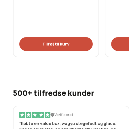
Tilføj til kurv
500+ tilfredse kunder
Verificeret
Købte en value box, wagyu stegefedt og glace.