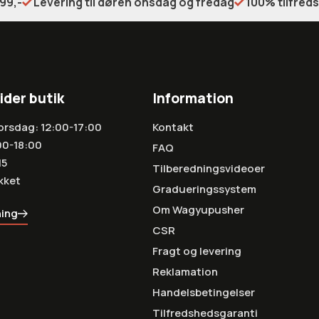
99,-
Levering til døren onsdag og fredag
100% tilfred
ider butik
Information
orsdag: 12:00-17:00
Kontakt
00-18:00
FAQ
15
Tilberedningsvideoer
kket
Gradueringssystem
Om Wagyupusher
ning
CSR
Fragt og levering
Reklamation
Handelsbetingelser
Tilfredshedsgaranti