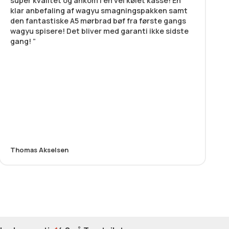
super kvalitet og ankom i en vel kølet kasse! En
klar anbefaling af wagyu smagningspakken samt
den fantastiske A5 mørbrad bøf fra første gangs
wagyu spisere! Det bliver med garanti ikke sidste
gang!
Thomas Akselsen