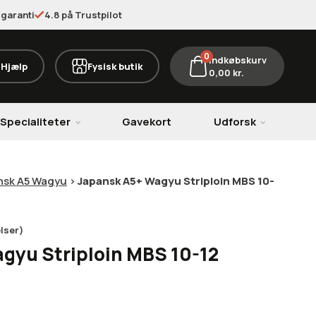
garanti
4.8 på Trustpilot
0
Indkøbskurv
Hjælp
Fysisk butik
0,00
kr.
Specialiteter
Gavekort
Udforsk
nsk A5 Wagyu
>
Japansk A5+ Wagyu Striploin MBS 10-
lser)
gyu Striploin MBS 10-12