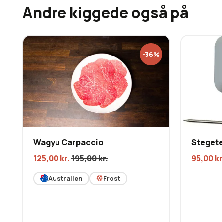
Andre kiggede også på
-36%
Wagyu Carpaccio
Steget
125,00
kr.
195,00
kr.
95,00
kr
Australien
Frost