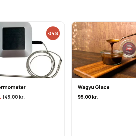
-34%
ermometer
Wagyu Glace
.
145,00
kr.
95,00
kr.