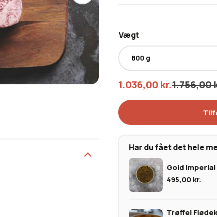
Vægt
1.036,00
kr.
1.756,00
Tilf
Har du fået det hele m
Gold Imperial
495,00
kr.
Trøffel Flødek