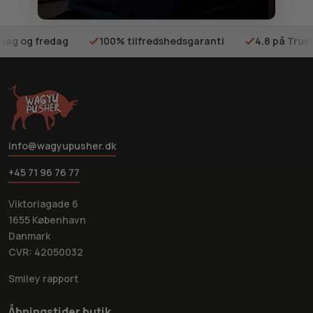
sdag og fredag
100% tilfredshedsgaranti
4.8 på Trust
info@wagyupusher.dk
+45 71 96 76 77
Viktoriagade 6
1655 København
Danmark
CVR: 42050032
Smiley rapport
Åbningstider butik