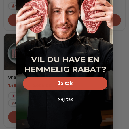
2-4
pers.
2-4
pers.
Tilføj til kurv
Tilføj til kurv
-25%
VIL DU HAVE EN
HEMMELIG RABAT?
Snackpakken Deluxe
Ja tak
1.495,00
kr.
2.006,00
kr.
JP
4
pers.
Nej tak
Fersk
Tilføj til kurv