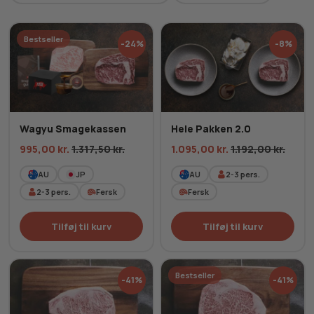
Fri fragt over 499,-
100% tilfredshedsgaranti
Bestseller
-24%
-8%
Wagyu Smagekassen
Hele Pakken 2.0
995,00
kr.
1.317,50
kr.
1.095,00
kr.
1.192,00
kr.
AU
JP
AU
2-3
pers.
2-3
pers.
Fersk
Fersk
Tilføj til kurv
Tilføj til kurv
Bestseller
-41%
-41%