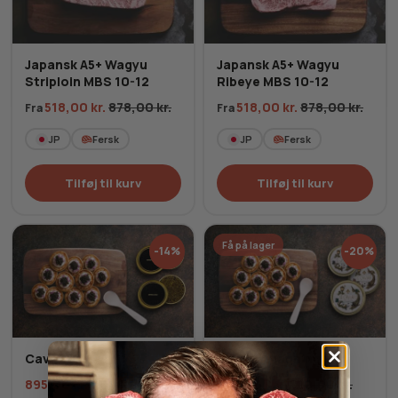
Japansk A5+ Wagyu
Japansk A5+ Wagyu
Striploin MBS 10-12
Ribeye MBS 10-12
518,00
kr.
878,00
kr.
518,00
kr.
878,00
kr.
Fra
Fra
JP
Fersk
JP
Fersk
Tilføj til kurv
Tilføj til kurv
Få på lager
-14%
-20%
Caviar Kit
Caviarsmagning
895,00
kr.
1.046,00
kr.
895,00
kr.
1.120,00
kr.