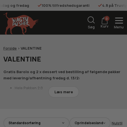
onsdag og fredag
100% tilfredshedsgaranti
4.8 på Trustp
0
Kurv
Søg
Menu
Forside
>
VALENTINE
VALENTINE
Gratis Barolo og 2 x dessert ved bestilling af følgende pakker
med levering/afhentning fredag d. 13/2:
Hele Pakken 2.0
Læs mere
Wagyu Smagekassen
Snackpakken deluxe
Valentinsdag er kærlighedens dag, og findes der en bedre måde at
vise det på, end med et godt måltid med verdens bedste råvarer?
Bestil senest torsdag d. 12/2 kl. 12:00 for levering til Valentine.
Oprindelsesland
Nulstil