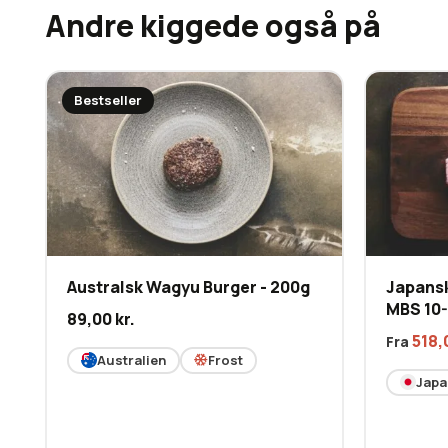
Andre kiggede også på
Bestseller
Australsk Wagyu Burger - 200g
Japansk
MBS 10-
89,00
kr.
518,
Fra
Australien
Frost
Japa