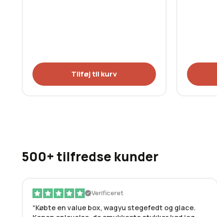
Tilføj til kurv
500+ tilfredse kunder
Verificeret
Købte en value box, wagyu stegefedt og glace.