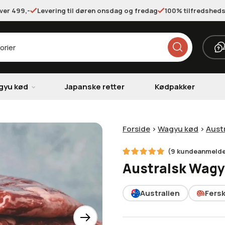
over 499,-
Levering til døren onsdag og fredag
100% tilfredsheds
gyu kød
Japanske retter
Kødpakker
Forside
>
Wagyu kød
>
Aust
(
9
kundeanmelde
9
Bedømt
Australsk Wagy
som
5.00
ud af 5
baseret
på
Australien
Fers
kundebedømmelser