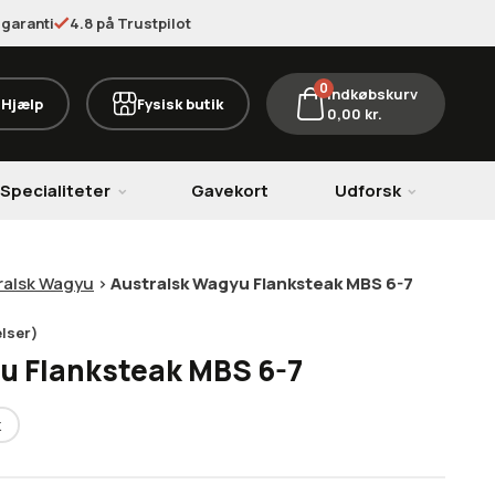
garanti
4.8 på Trustpilot
0
Indkøbskurv
Hjælp
Fysisk butik
0,00
kr.
Specialiteter
Gavekort
Udforsk
ralsk Wagyu
>
Australsk Wagyu Flanksteak MBS 6-7
lser)
u Flanksteak MBS 6-7
k