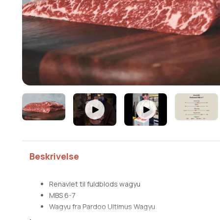
Beskrivelse
Renavlet til fuldblods wagyu
MBS 6-7
Wagyu fra Pardoo Ultimus Wagyu
Ferskt produkt