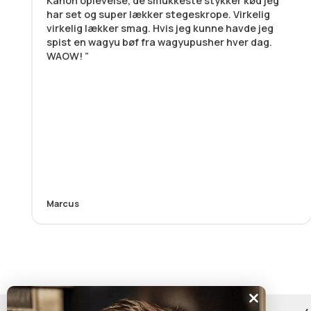
Kanon oplevelse, de smukkeste stykker kød jeg
har set og super lækker stegeskrope. Virkelig
virkelig lækker smag. Hvis jeg kunne havde jeg
spist en wagyu bøf fra wagyupusher hver dag.
WAOW!
Marcus