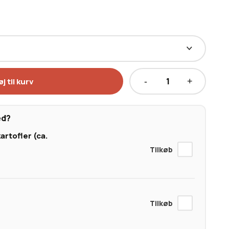
øj til kurv
Australsk
Wagyu
Flanksteak
ed?
MBS
artofler (ca.
6-
7
antal