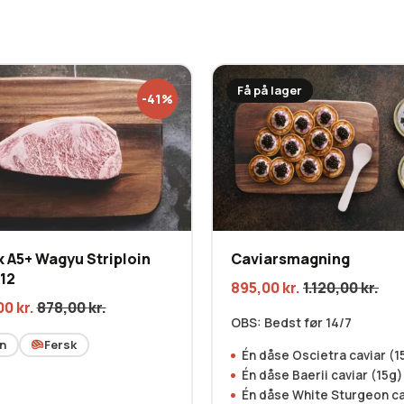
Få på lager
-41%
 A5+ Wagyu Striploin
Caviarsmagning
12
895,00
kr.
1.120,00
kr.
00
kr.
878,00
kr.
OBS: Bedst før 14/7
n
Fersk
Én dåse Oscietra caviar (1
Én dåse Baerii caviar (15g)
Én dåse White Sturgeon ca