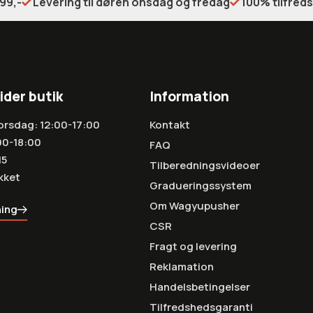
99,-
Levering til døren onsdag og fredag
100% tilfred
ider butik
Information
orsdag: 12:00-17:00
Kontakt
00-18:00
FAQ
15
Tilberedningsvideoer
kket
Gradueringssystem
Om Wagyupusher
ning
CSR
Fragt og levering
Reklamation
Handelsbetingelser
Tilfredshedsgaranti