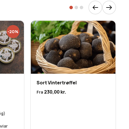
-20%
Sort Vintertrøffel
230,00
kr.
Fra
5g)
viar