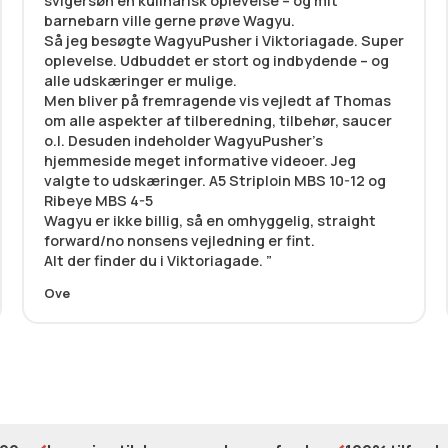
svigersøn en kulinarisk oplevelse – og mit
barnebarn ville gerne prøve Wagyu.
Så jeg besøgte WagyuPusher i Viktoriagade. Super
oplevelse. Udbuddet er stort og indbydende – og
alle udskæringer er mulige.
Men bliver på fremragende vis vejledt af Thomas
om alle aspekter af tilberedning, tilbehør, saucer
o.l. Desuden indeholder WagyuPusher’s
hjemmeside meget informative videoer. Jeg
valgte to udskæringer. A5 Striploin MBS 10-12 og
Ribeye MBS 4-5
Wagyu er ikke billig, så en omhyggelig, straight
forward/no nonsens vejledning er fint.
Alt der finder du i Viktoriagade.
Ove