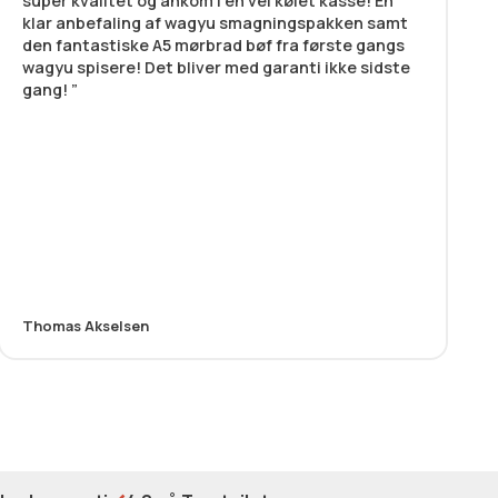
super kvalitet og ankom i en vel kølet kasse! En
klar anbefaling af wagyu smagningspakken samt
den fantastiske A5 mørbrad bøf fra første gangs
wagyu spisere! Det bliver med garanti ikke sidste
gang!
Thomas Akselsen