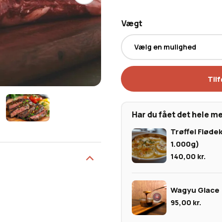
Vægt
Tilf
Har du fået det hele m
Trøffel Flødek
1.000g)
140,00
kr.
Wagyu Glace
95,00
kr.