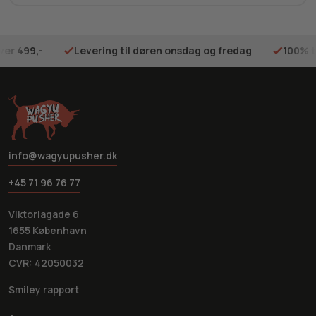
ver 499,-
Levering til døren onsdag og fredag
100% t
info@wagyupusher.dk
+45 71 96 76 77
Viktoriagade 6
1655 København
Danmark
CVR: 42050032
Smiley rapport