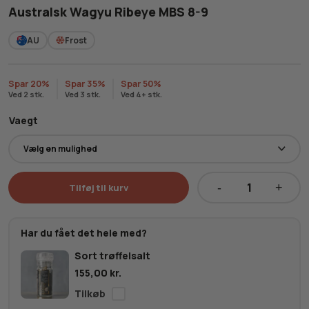
Australsk Wagyu Ribeye MBS 8-9
AU
Frost
Spar 20%
Spar 35%
Spar 50%
Ved 2 stk.
Ved 3 stk.
Ved 4+ stk.
Vaegt
Tilføj til kurv
Australsk
Wagyu
Ribeye
Har du fået det hele med?
MBS
Sort trøffelsalt
8-
155,00
kr.
9
antal