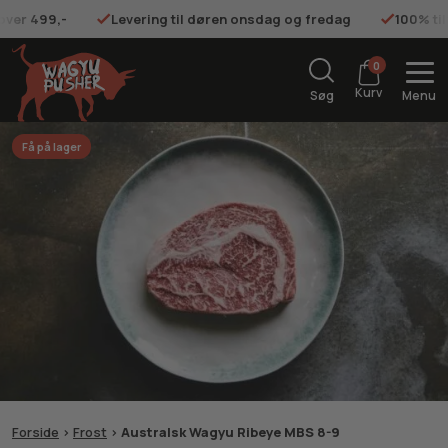
 over 499,-
Levering til døren onsdag og fredag
100% ti
0
Kurv
Søg
Menu
Få på lager
Forside
>
Frost
>
Australsk Wagyu Ribeye MBS 8-9