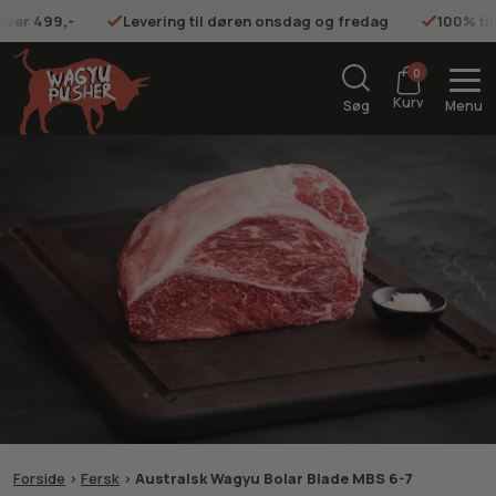
 over 499,-
Levering til døren onsdag og fredag
100% ti
0
Kurv
Søg
Menu
Forside
>
Fersk
>
Australsk Wagyu Bolar Blade MBS 6-7