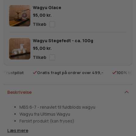
Blade
Wagyu Glace
MBS
95,00
kr.
6-
7
antal
Wagyu Stegefedt - ca. 100g
95,00
kr.
på Trustpilot
Gratis fragt på ordrer over 499,-
100% tilf
Beskrivelse
MBS 6-7 - renavlet til fuldblods wagyu
Wagyu fra Ultimus Wagyu
Ferskt produkt (kan fryses)
Perfekt til langtidstilberedning og braisering
Læs mere