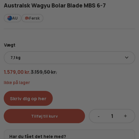
Australsk Wagyu Bolar Blade MBS 6-7
AU
Fersk
Vægt
1.579,00
kr.
3.159,50
kr.
Ikke på lager
Skriv dig op her
Tilføj til kurv
Australsk
Wagyu
Bolar
Har du fået det hele med?