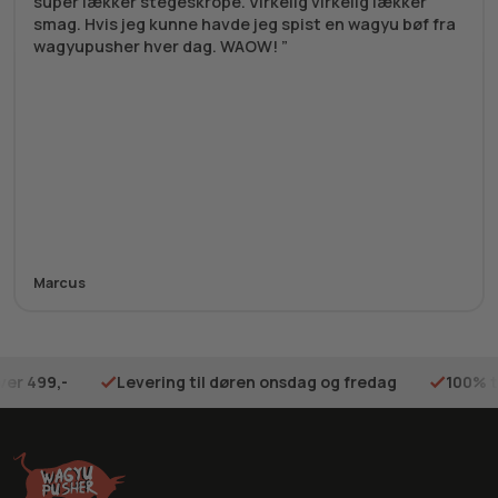
super lækker stegeskrope. Virkelig virkelig lækker
smag. Hvis jeg kunne havde jeg spist en wagyu bøf fra
wagyupusher hver dag. WAOW!
Marcus
ver 499,-
Levering til døren onsdag og fredag
100% t