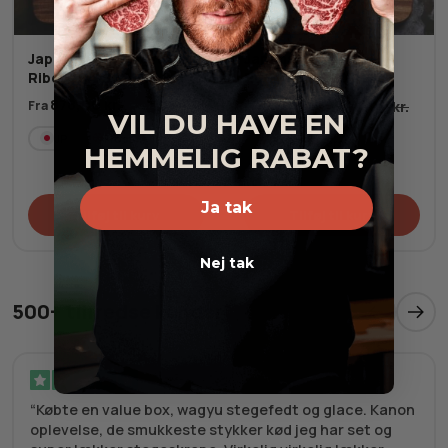
Japansk A5+ Wagyu
Japansk A5+ Wagyu
Ribeye MBS 10-12
Ribeye MBS 10-12
878,00
kr.
Fra
518,00
kr.
878,00
kr.
Fra
VIL DU HAVE EN
JP
Frost
JP
Fersk
HEMMELIG RABAT?
Ja tak
Tilføj til kurv
Tilføj til kurv
Nej tak
500+ tilfredse kunder
Verificeret
Købte en value box, wagyu stegefedt og glace. Kanon
oplevelse, de smukkeste stykker kød jeg har set og