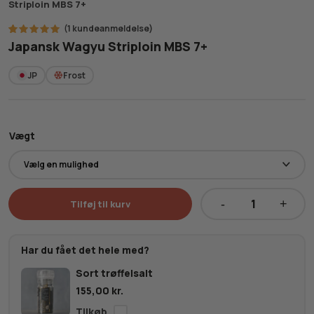
Striploin MBS 7+
(
1
kundeanmeldelse)
1
Bedømt
Japansk Wagyu Striploin MBS 7+
som
5.00
ud af 5
baseret
JP
Frost
på
kundebedømmelse
Vægt
Tilføj til kurv
Japansk
Wagyu
Striploin
Har du fået det hele med?
MBS
Sort trøffelsalt
7+
155,00
kr.
antal