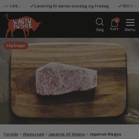
 over 499,-
Levering til døren onsdag og fredag
100% ti
0
Kurv
Søg
Menu
Få på lager
Forside
>
Wagyu kød
>
Japansk A5 Wagyu
>
Japansk Wagyu