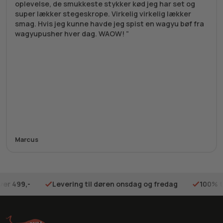
oplevelse, de smukkeste stykker kød jeg har set og
super lækker stegeskrope. Virkelig virkelig lækker
smag. Hvis jeg kunne havde jeg spist en wagyu bøf fra
wagyupusher hver dag. WAOW!
Marcus
ver 499,-
Levering til døren onsdag og fredag
100% t