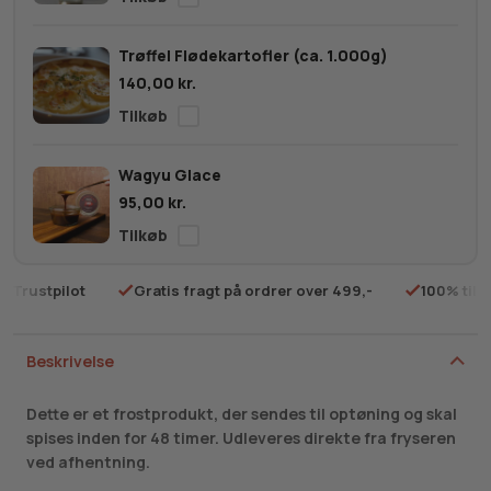
Trøffel Flødekartofler (ca. 1.000g)
140,00
kr.
Wagyu Glace
95,00
kr.
på Trustpilot
Gratis fragt på ordrer over 499,-
100% tilf
Beskrivelse
Dette er et frostprodukt, der sendes til optøning og skal
spises inden for 48 timer. Udleveres direkte fra fryseren
ved afhentning.