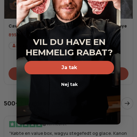
Caviarsmagning
Australsk Wagyu Ribeye
MBS 6-7
895,00
kr.
1.120,00
kr.
VIL DU HAVE EN
614,00
kr.
Fra
2-4
pers.
HEMMELIG RABAT?
AU
Fersk
Ja tak
Tilføj til kurv
Tilføj til kurv
Nej tak
500+ tilfredse kunder
Verificeret
Købte en value box, wagyu stegefedt og glace. Kanon