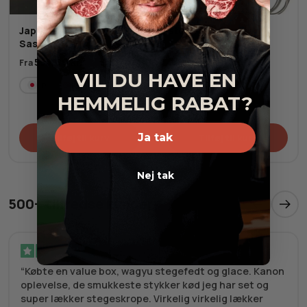
Japansk A5+ Super
Stegetermometer
Sashimi
95,00
kr.
145,00
kr.
595,00
kr.
Fra
VIL DU HAVE EN
JP
Fersk
HEMMELIG RABAT?
Ja tak
Tilføj til kurv
Tilføj til kurv
Nej tak
500+ tilfredse kunder
Verificeret
Købte en value box, wagyu stegefedt og glace. Kanon
oplevelse, de smukkeste stykker kød jeg har set og
super lækker stegeskrope. Virkelig virkelig lækker