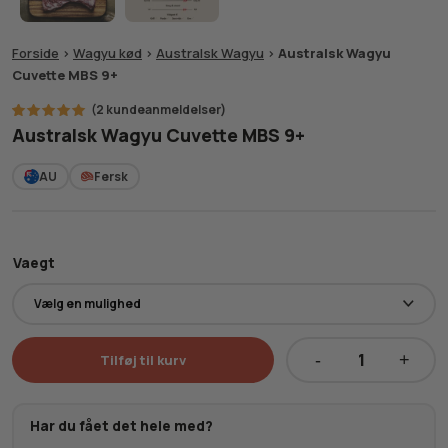
Forside
>
Wagyu kød
>
Australsk Wagyu
>
Australsk Wagyu
Cuvette MBS 9+
(
2
kundeanmeldelser)
2
Bedømt
Australsk Wagyu Cuvette MBS 9+
som
5.00
ud af 5
baseret
AU
Fersk
på
kundebedømmelser
Vaegt
Tilføj til kurv
Australsk
Wagyu
Cuvette
Har du fået det hele med?
MBS