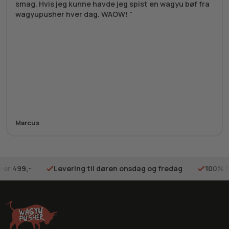
smag. Hvis jeg kunne havde jeg spist en wagyu bøf fra
wagyupusher hver dag. WAOW!
Marcus
ver 499,-
Levering til døren onsdag og fredag
100% t