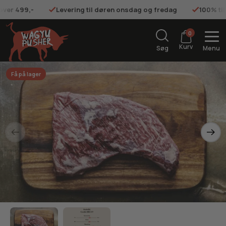
 over 499,-
Levering til døren onsdag og fredag
100% ti
0
Kurv
Søg
Menu
Få på lager