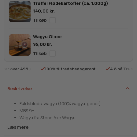
Trøffel Flødekartofler (ca. 1.000g)
9+
140,00
kr.
antal
Wagyu Glace
95,00
kr.
rdrer over 499,-
100% tilfredshedsgaranti
4.8 på Trustp
Beskrivelse
Fuldsblods-wagyu (100% wagyu-gener)
MBS 9+
Wagyu fra Stone Axe Wagyu
Ferskt produkt
Læs mere
Kan en cuvette imponere den mest inkarnerede kød-elsker?