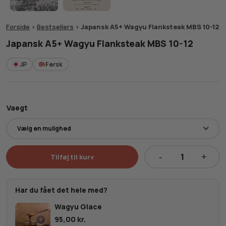
Forside
>
Bestsellers
>
Japansk A5+ Wagyu Flanksteak MBS 10-12
Japansk A5+ Wagyu Flanksteak MBS 10-12
JP
Fersk
Vaegt
Tilføj til kurv
Japansk
A5+
Wagyu
Har du fået det hele med?
Flanksteak
Wagyu Glace
MBS
95,00
kr.
10-