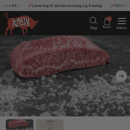
 over 499,-
Levering til døren onsdag og fredag
100% ti
0
Kurv
Søg
Menu