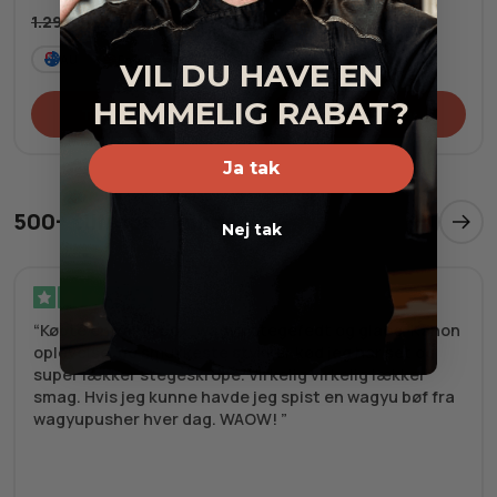
1.293,50
kr.
AU
Frost
AU
Fersk
VIL DU HAVE EN
HEMMELIG RABAT?
Tilføj til kurv
Tilføj til kurv
Ja tak
500+ tilfredse kunder
Nej tak
Verificeret
Købte en value box, wagyu stegefedt og glace. Kanon
oplevelse, de smukkeste stykker kød jeg har set og
super lækker stegeskrope. Virkelig virkelig lækker
smag. Hvis jeg kunne havde jeg spist en wagyu bøf fra
wagyupusher hver dag. WAOW!