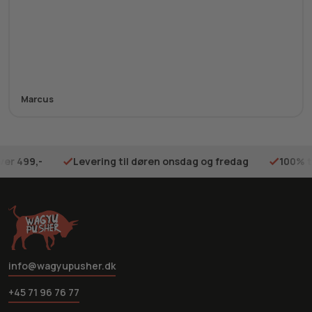
Marcus
ver 499,-
Levering til døren onsdag og fredag
100% t
info@wagyupusher.dk
+45 71 96 76 77