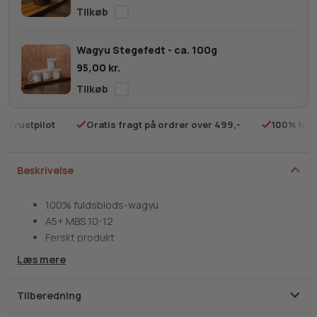
12
antal
Wagyu Stegefedt - ca. 100g
95,00
kr.
på Trustpilot
Gratis fragt på ordrer over 499,-
100% tilf
Beskrivelse
100% fuldsblods-wagyu
A5+ MBS 10-12
Ferskt produkt
Læs mere
Hvor får du en vanvittig smagsoplevelse til fornuftige
penge? Det gør du hos vores japanske wagyu flanksteak!
Tilberedning
Det her er et af de vildeste stege, du kan få. Du kan ikke