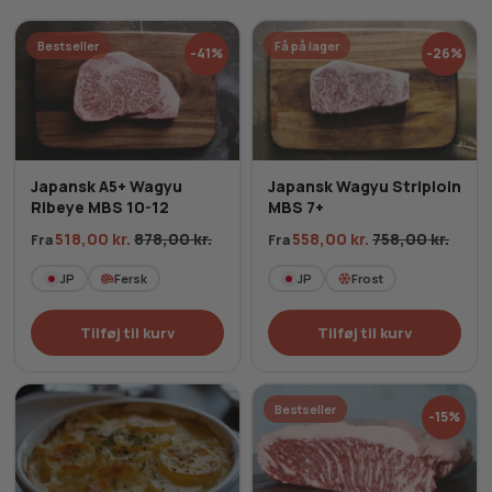
Bestseller
Få på lager
-41%
-26%
Japansk A5+ Wagyu
Japansk Wagyu Striploin
Ribeye MBS 10-12
MBS 7+
518,00
kr.
878,00
kr.
558,00
kr.
758,00
kr.
Fra
Fra
JP
Fersk
JP
Frost
Tilføj til kurv
Tilføj til kurv
Bestseller
-15%