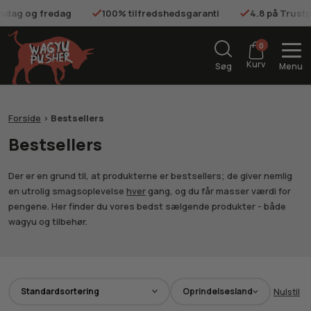
onsdag og fredag
100% tilfredshedsgaranti
4.8 på Trustp
0
Kurv
Søg
Menu
Forside
>
Bestsellers
Bestsellers
Der er en grund til, at produkterne er bestsellers; de giver nemlig
en utrolig smagsoplevelse
hver
gang, og du får masser værdi for
pengene. Her finder du vores bedst sælgende produkter - både
wagyu og tilbehør.
Oprindelsesland
Nulstil