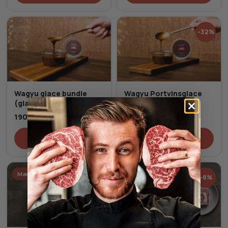
-32%
Wagyu glace bundle
Wagyu Portvinsglace
(glace + portvin)
65,00
kr.
95,00
kr.
190,00
kr.
Tilføj til kurv
Tilføj til kurv
Mængderabat
-8%