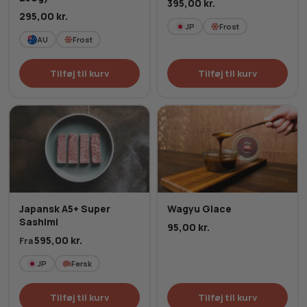
395,00
kr.
295,00
kr.
JP
Frost
AU
Frost
Tilføj til kurv
Tilføj til kurv
Japansk A5+ Super
Wagyu Glace
Sashimi
95,00
kr.
595,00
kr.
Fra
JP
Fersk
Tilføj til kurv
Tilføj til kurv