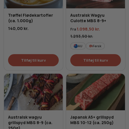
Trøffel Flødekartofler
Australsk Wagyu
(ca. 1.000g)
Culotte MBS 8-9+
140,00
kr.
1.098,50
kr.
Fra
1.293,50
kr.
AU
Fersk
Tilføj til kurv
Tilføj til kurv
Australsk wagyu
Japansk A5+ grillspyd
grillspyd MBS 8-9 (ca.
MBS 10-12 (ca. 250g)
250g)