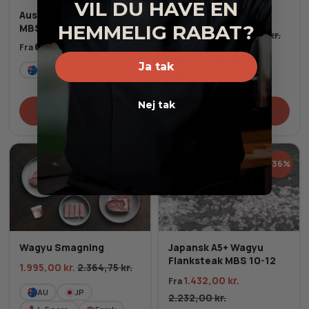
VIL DU HAVE EN
Australsk Wagyu Ribeye
Hele Pakken 2.0
HEMMELIG RABAT?
MBS 6-7
1.095,00
kr.
1.192,00
kr.
614,00
kr.
Fra
AU
2-3
pers.
Ja tak
AU
Fersk
Fersk
Nej tak
Tilføj til kurv
Tilføj til kurv
-16%
-36%
Wagyu Smagning
Japansk A5+ Wagyu
Flanksteak MBS 10-12
1.995,00
kr.
2.364,75
kr.
1.432,00
kr.
Fra
AU
JP
2.232,00
kr.