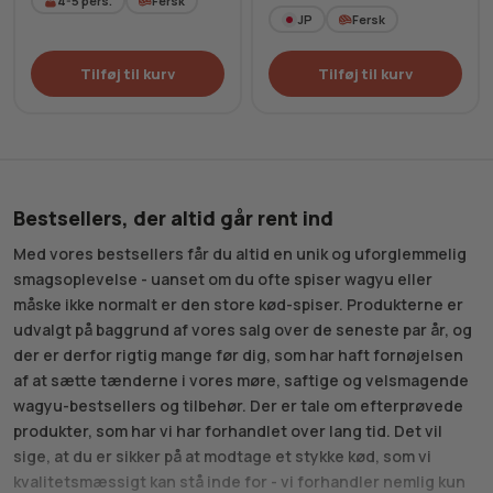
4-5
pers.
Fersk
JP
Fersk
Tilføj til kurv
Tilføj til kurv
Bestsellers, der altid går rent ind
Med vores bestsellers får du altid en unik og uforglemmelig
smagsoplevelse - uanset om du ofte spiser wagyu eller
måske ikke normalt er den store kød-spiser. Produkterne er
udvalgt på baggrund af vores salg over de seneste par år, og
der er derfor rigtig mange før dig, som har haft fornøjelsen
af at sætte tænderne i vores møre, saftige og velsmagende
wagyu-bestsellers og tilbehør. Der er tale om efterprøvede
produkter, som har vi har forhandlet over lang tid. Det vil
sige, at du er sikker på at modtage et stykke kød, som vi
kvalitetsmæssigt kan stå inde for - vi forhandler nemlig kun