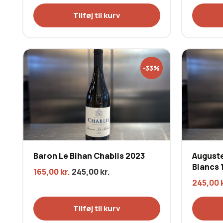
Tilføj til kurv
-33%
Baron Le Bihan Chablis 2023
Auguste
Blancs 
165,00
kr.
245,00
kr.
245,00
Tilføj til kurv