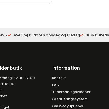
99,-
Levering til døren onsdag og fredag
100% tilfred
ider butik
Information
orsdag: 12:00-17:00
Kontakt
00-18:00
FAQ
15
Tilberedningsvideoer
kket
Gradueringssystem
Om Wagyupusher
ning