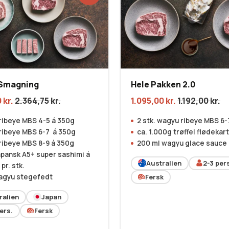
Smagning
Hele Pakken 2.0
0
kr.
2.364,75
kr.
1.095,00
kr.
1.192,00
kr.
ribeye MBS 4-5 á 350g
2 stk. wagyu ribeye MBS 6-
ribeye MBS 6-7 á 350g
ca. 1.000g trøffel flødekar
ribeye MBS 8-9 á 350g
200 ml wagyu glace sauce
japansk A5+ super sashimi á
Australien
2-3
pers
pr. stk.
agyu stegefedt
Fersk
ralien
Japan
ers.
Fersk