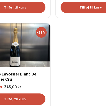
Tilføj til kurv
Tilføj til kurv
-29%
 Lavoisier Blanc De
1er Cru
kr.
345,00
kr.
Tilføj til kurv