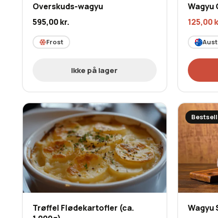
Overskuds-wagyu
Wagyu 
595,00
kr.
125,00
k
Frost
Aust
Ikke på lager
Bestsell
Trøffel Flødekartofler (ca.
Wagyu S