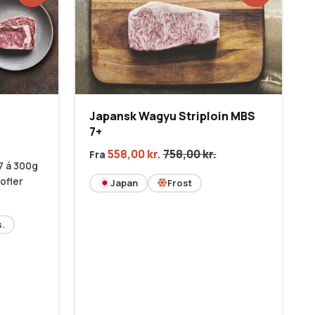
Japansk Wagyu Striploin MBS
7+
558,00
kr.
758,00
kr.
Fra
7 á 300g
tofler
Japan
Frost
.