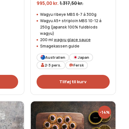
995,00
kr.
1.317,50
kr.
Wagyu ribeye MBS 6-7 á 300g
Wagyu A5+ striploin MBS 10-12 á
250g (japansk 100% fuldblods
wagyu)
200 ml
wagyu glace sauce
Smagekassen guide
Australien
Japan
2-3
pers.
Fersk
Tilføj til kurv
-14%