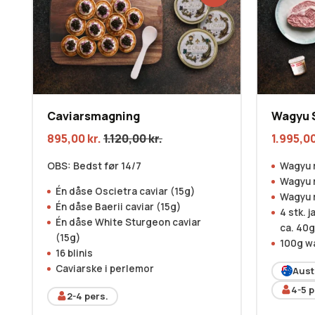
Caviarsmagning
Wagyu 
895,00
kr.
1.120,00
kr.
1.995,0
OBS: Bedst før 14/7
Wagyu 
Wagyu 
Én dåse Oscietra caviar (15g)
Wagyu 
Én dåse Baerii caviar (15g)
4 stk. 
Én dåse White Sturgeon caviar
ca. 40g 
(15g)
100g w
16 blinis
Caviarske i perlemor
Aust
4-5
p
2-4
pers.