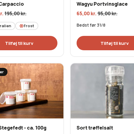
Carpaccio
Wagyu Portvinsglace
r.
195,00
kr.
65,00
kr.
95,00
kr.
Bedst før 31/8
ralien
Frost
Tilføj til kurv
Tilføj til kurv
er
tegefedt - ca. 100g
Sort trøffelsalt