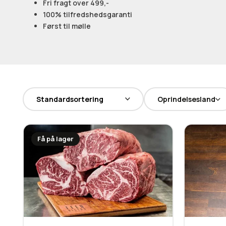
Fri fragt over 499,-
100% tilfredshedsgaranti
Først til mølle
Oprindelsesland
Få på lager