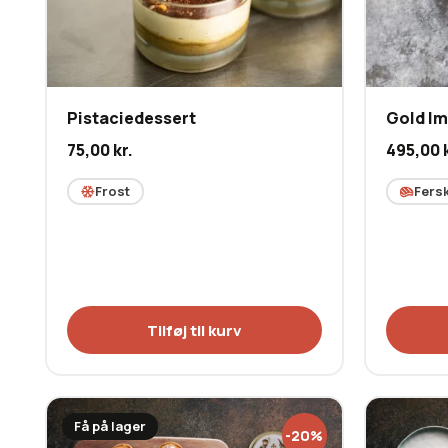
Pistaciedessert
Gold Im
75,00
kr.
495,00
Frost
Fers
Tilføj til kurv
Få på lager
-20%