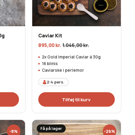
0g
Caviar Kit
895,00
kr.
1.046,00
kr.
2x Gold Imperial Caviar á 30g
16 blinis
Caviarske i perlemor
2-4
pers.
Tilføj til kurv
Få på lager
-8%
-26%