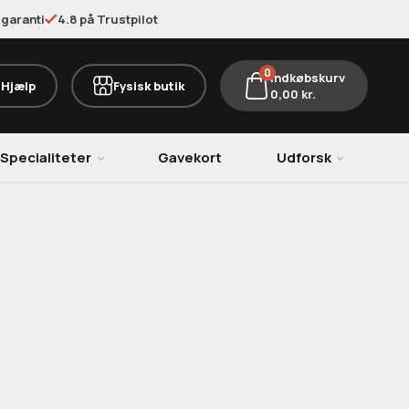
garanti
4.8 på Trustpilot
0
Indkøbskurv
Hjælp
Fysisk butik
0,00
kr.
Specialiteter
Gavekort
Udforsk