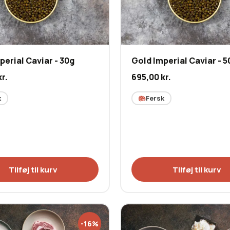
perial Caviar - 30g
Gold Imperial Caviar - 5
kr.
695,00
kr.
k
Fersk
Tilføj til kurv
Tilføj til kurv
-16%