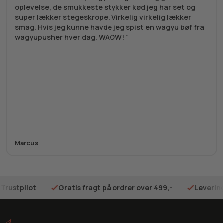
oplevelse, de smukkeste stykker kød jeg har set og
super lækker stegeskrope. Virkelig virkelig lækker
smag. Hvis jeg kunne havde jeg spist en wagyu bøf fra
wagyupusher hver dag. WAOW!
Marcus
 Trustpilot
Gratis fragt på ordrer over 499,-
Levering