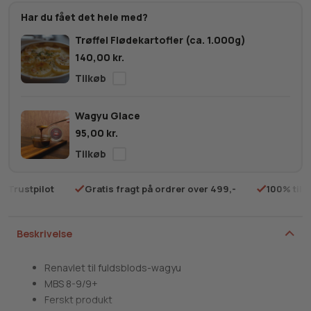
Culotte
Har du fået det hele med?
MBS
Trøffel Flødekartofler (ca. 1.000g)
8-
140,00
kr.
9+
antal
Wagyu Glace
95,00
kr.
på Trustpilot
Gratis fragt på ordrer over 499,-
100% tilf
Beskrivelse
Renavlet til fuldsblods-wagyu
MBS 8-9/9+
Ferskt produkt