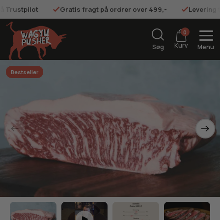
på Trustpilot
Gratis fragt på ordrer over 499,-
Levering 
0
Kurv
Søg
Menu
Bestseller