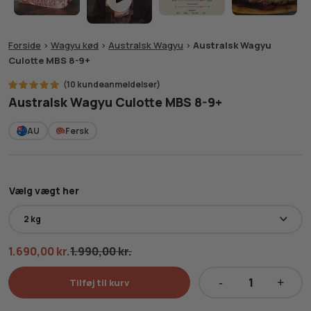
Forside
>
Wagyu kød
>
Australsk Wagyu
>
Australsk Wagyu
Culotte MBS 8-9+
(
10
kundeanmeldelser)
10
Bedømt
Australsk Wagyu Culotte MBS 8-9+
som
5.00
ud af 5
baseret
AU
Fersk
på
kundebedømmelser
Vælg vægt her
1.690,00
kr.
1.990,00
kr.
Tilføj til kurv
Australsk
Wagyu