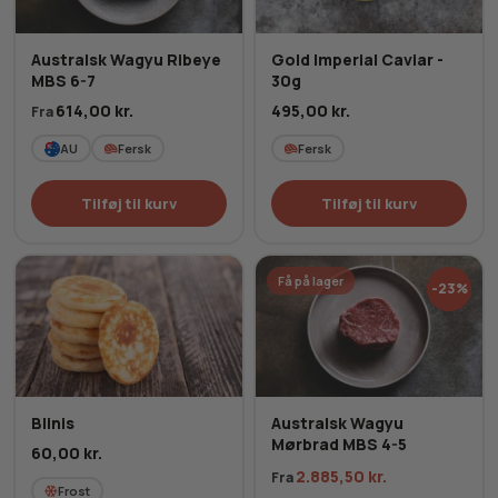
Australsk Wagyu Ribeye
Gold Imperial Caviar -
MBS 6-7
30g
614,00
kr.
495,00
kr.
Fra
AU
Fersk
Fersk
Tilføj til kurv
Tilføj til kurv
Få på lager
-23%
Blinis
Australsk Wagyu
Mørbrad MBS 4-5
60,00
kr.
2.885,50
kr.
Fra
Frost