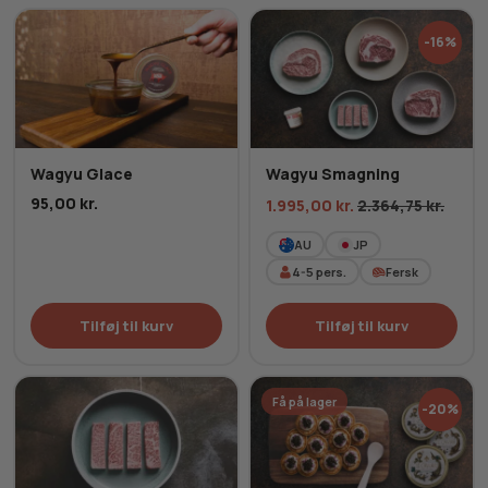
-16%
Wagyu Glace
Wagyu Smagning
95,00
kr.
1.995,00
kr.
2.364,75
kr.
AU
JP
4-5
pers.
Fersk
Tilføj til kurv
Tilføj til kurv
Få på lager
-20%