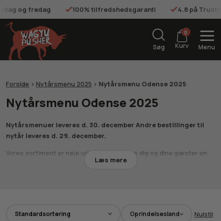
onsdag og fredag
100% tilfredshedsgaranti
4.8 på Trustp
0
Kurv
Søg
Menu
Forside
>
Nytårsmenu 2025
>
Nytårsmenu Odense 2025
Nytårsmenu Odense 2025
Nytårsmenuer leveres d. 30. december Andre bestillinger til
nytår leveres d. 29. december.
Vores sortiment er nøje udvalgt for at give dig og dine gæster en
Læs mere
uforglemmelig kulinarisk oplevelse, der kombinerer det bedste fra
de japanske og australske gårde. Med fokus på dyrevelfærd og
udsøgt smag, leverer vi en nytårsmenu for 2025, der gør det nemt
at imponere.
Oprindelsesland
Nulstil