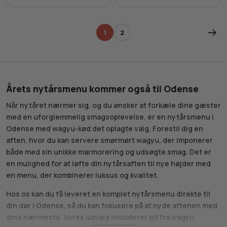
1
2
Årets nytårsmenu kommer også til Odense
Når nytåret nærmer sig, og du ønsker at forkæle dine gæster
med en uforglemmelig smagsoplevelse, er en nytårsmenu i
Odense med wagyu-kød det oplagte valg. Forestil dig en
aften, hvor du kan servere smørmørt wagyu, der imponerer
både med sin unikke marmorering og udsøgte smag. Det er
en mulighed for at løfte din nytårsaften til nye højder med
en menu, der kombinerer luksus og kvalitet.
Hos os kan du få leveret en komplet nytårsmenu direkte til
din dør i Odense, så du kan fokusere på at nyde aftenen med
dine nærmeste. Vores udvalg inkluderer alt fra wagyu