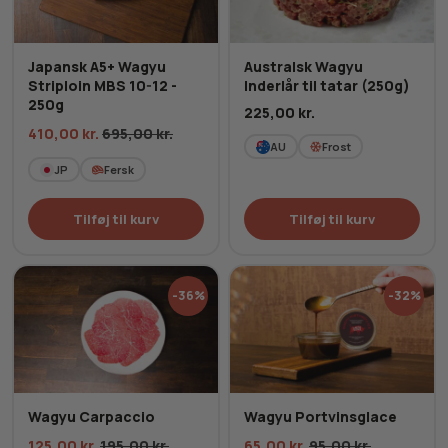
Japansk A5+ Wagyu
Australsk Wagyu
Striploin MBS 10-12 -
Inderlår til tatar (250g)
250g
225,00
kr.
410,00
kr.
695,00
kr.
AU
Frost
JP
Fersk
Tilføj til kurv
Tilføj til kurv
-36%
-32%
Wagyu Carpaccio
Wagyu Portvinsglace
125,00
kr.
195,00
kr.
65,00
kr.
95,00
kr.