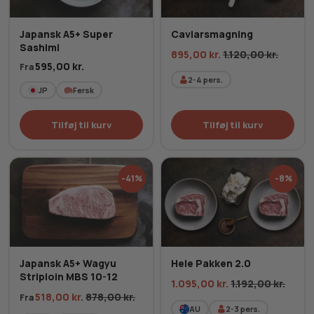
Japansk A5+ Super
Caviarsmagning
Sashimi
895,00
kr.
1.120,00
kr.
595,00
kr.
Fra
2-4
pers.
JP
Fersk
Tilføj til kurv
Tilføj til kurv
-41%
-8%
Japansk A5+ Wagyu
Hele Pakken 2.0
Striploin MBS 10-12
1.095,00
kr.
1.192,00
kr.
518,00
kr.
878,00
kr.
Fra
AU
2-3
pers.