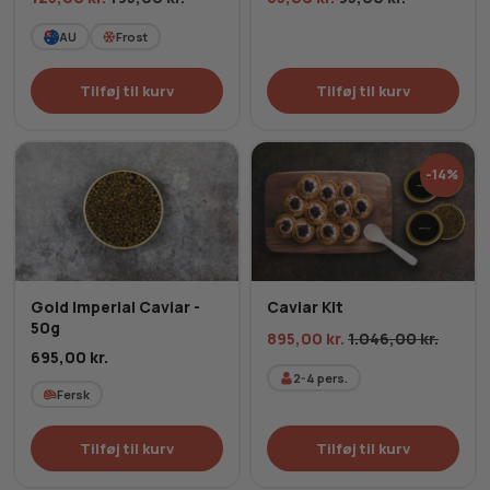
AU
Frost
Tilføj til kurv
Tilføj til kurv
-14%
Gold Imperial Caviar -
Caviar Kit
50g
895,00
kr.
1.046,00
kr.
695,00
kr.
2-4
pers.
Fersk
Tilføj til kurv
Tilføj til kurv