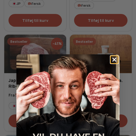
JP
Fersk
Fersk
Tilføj til kurv
Tilføj til kurv
Bestseller
Bestseller
-41%
Japansk A5+ Wagyu
Wagyu Stegefedt - ca.
Ribeye MBS 10-12
100g
95,00
kr.
518,00
kr.
878,00
kr.
Fra
Fersk
JP
Fersk
Tilføj til kurv
Tilføj til kurv