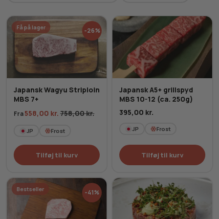
Få på lager
-26%
Japansk Wagyu Striploin
Japansk A5+ grillspyd
MBS 7+
MBS 10-12 (ca. 250g)
395,00
kr.
558,00
kr.
758,00
kr.
Fra
JP
Frost
JP
Frost
Tilføj til kurv
Tilføj til kurv
Bestseller
-41%