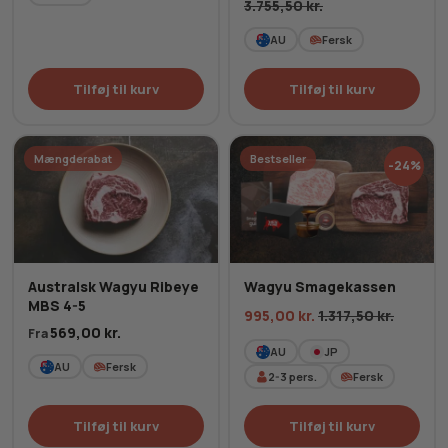
3.755,50
kr.
AU
Fersk
Tilføj til kurv
Tilføj til kurv
Mængderabat
Bestseller
-24%
Australsk Wagyu Ribeye
Wagyu Smagekassen
MBS 4-5
995,00
kr.
1.317,50
kr.
569,00
kr.
Fra
AU
JP
AU
Fersk
2-3
pers.
Fersk
Tilføj til kurv
Tilføj til kurv