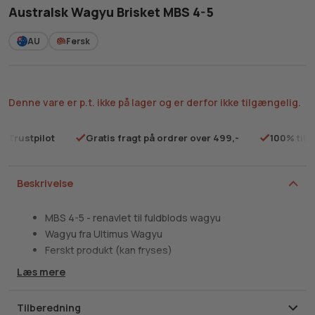
Australsk Wagyu Brisket MBS 4-5
AU
Fersk
Denne vare er p.t. ikke på lager og er derfor ikke tilgængelig.
på Trustpilot
Gratis fragt på ordrer over 499,-
100% tilf
Beskrivelse
MBS 4-5 - renavlet til fuldblods wagyu
Wagyu fra Ultimus Wagyu
Ferskt produkt (kan fryses)
Læs mere
På udkig efter et stort stykke wagyu til den lange
tilberedning? Så er vores Wagyu Brisket MBS 4-5 fra Ultimus
Wagyu det perfekte valg! Brisket er en klassiker inden for
Tilberedning