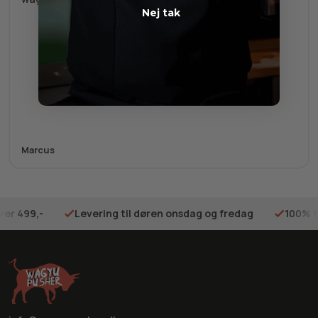
Nej tak
Marcus
ver 499,-
Levering til døren onsdag og fredag
100% t