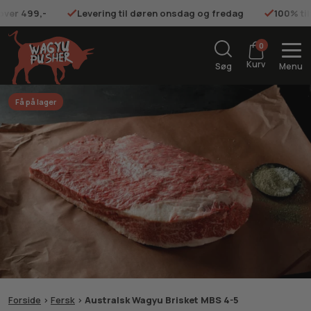
 over 499,-
Levering til døren onsdag og fredag
100% ti
0
Kurv
Søg
Menu
Få på lager
Forside
>
Fersk
>
Australsk Wagyu Brisket MBS 4-5