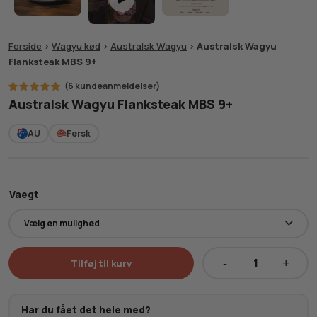
Forside
>
Wagyu kød
>
Australsk Wagyu
>
Australsk Wagyu
Flanksteak MBS 9+
(
6
kundeanmeldelser)
6
Bedømt
Australsk Wagyu Flanksteak MBS 9+
som
5.00
ud af 5
baseret
AU
Fersk
på
kundebedømmelser
Vaegt
Tilføj til kurv
Australsk
Wagyu
Flanksteak
Har du fået det hele med?