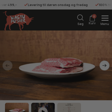
 over 499,-
Levering til døren onsdag og fredag
100% ti
0
Kurv
Søg
Menu