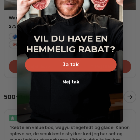
Wagyu Burger-kit
Australsk Wagyu
Culotte MBS 8-9+
275,00
kr.
1.098,50
kr.
Fra
VIL DU HAVE EN
AU
2
pers.
1.293,50
kr.
Frost
HEMMELIG RABAT?
AU
Fersk
Ja tak
Tilføj til kurv
Tilføj til kurv
Nej tak
500+ tilfredse kunder
Verificeret
Købte en value box, wagyu stegefedt og glace. Kanon
oplevelse, de smukkeste stykker kød jeg har set og
super lækker stegeskrope. Virkelig virkelig lækker