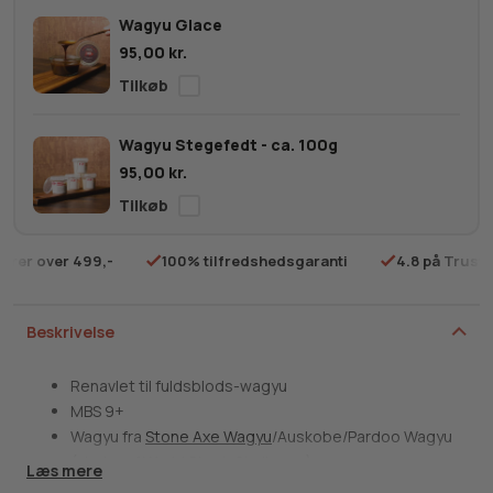
MBS
Wagyu Glace
9+
95,00
kr.
antal
Wagyu Stegefedt - ca. 100g
95,00
kr.
rdrer over 499,-
100% tilfredshedsgaranti
4.8 på Trustp
Beskrivelse
Renavlet til fuldsblods-wagyu
MBS 9+
Wagyu fra
Stone Axe Wagyu
/Auskobe/Pardoo Wagyu
(vinder af World Steak Challenge)
Læs mere
Ferskt produkt