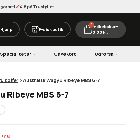
garanti
4.8 på Trustpilot
0
Indkøbskurv
Hjælp
Fysisk butik
0,00
kr.
Specialiteter
Gavekort
Udforsk
u bøffer
>
Australsk Wagyu Ribeye MBS 6-7
u Ribeye MBS 6-7
r 50%