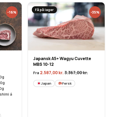
Få på lager
-16%
-35%
Japansk A5+ Wagyu Cuvette
MBS 10-12
2.587,00
kr.
3.367,00
kr.
Fra
50g
50g
Japan
Fersk
50g
shimi á