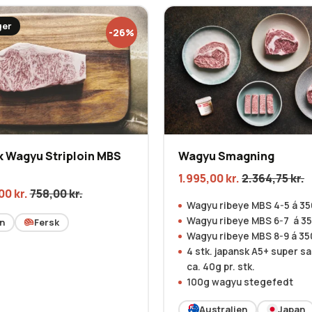
ger
-26%
 Wagyu Striploin MBS
Wagyu Smagning
1.995,00
kr.
2.364,75
kr.
,00
kr.
758,00
kr.
Wagyu ribeye MBS 4-5 á 3
Wagyu ribeye MBS 6-7 á 3
n
Fersk
Wagyu ribeye MBS 8-9 á 3
4 stk. japansk A5+ super sa
ca. 40g pr. stk.
100g wagyu stegefedt
Australien
Japan