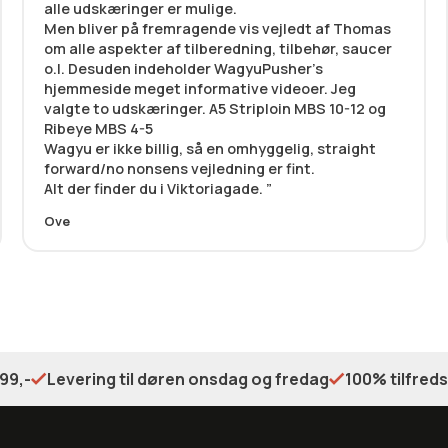
alle udskæringer er mulige.
Men bliver på fremragende vis vejledt af Thomas
om alle aspekter af tilberedning, tilbehør, saucer
o.l. Desuden indeholder WagyuPusher’s
hjemmeside meget informative videoer. Jeg
valgte to udskæringer. A5 Striploin MBS 10-12 og
Ribeye MBS 4-5
Wagyu er ikke billig, så en omhyggelig, straight
forward/no nonsens vejledning er fint.
Alt der finder du i Viktoriagade.
Ove
99,-
Levering til døren onsdag og fredag
100% tilfred