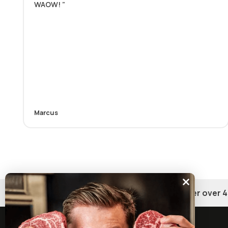
WAOW!
Marcus
Gratis fragt på ordrer over 4