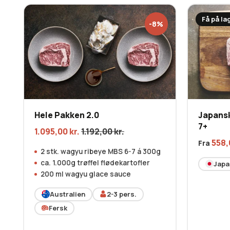
Få på la
-8%
Hele Pakken 2.0
Japansk
7+
1.095,00
kr.
1.192,00
kr.
558
Fra
2 stk. wagyu ribeye MBS 6-7 á 300g
ca. 1.000g trøffel flødekartofler
Japa
200 ml wagyu glace sauce
Australien
2-3
pers.
Fersk