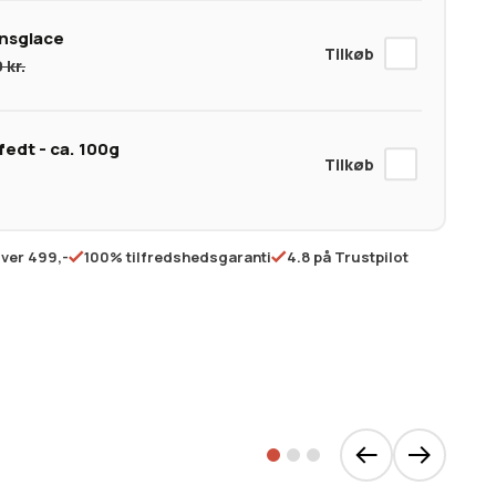
nsglace
0
kr.
edt - ca. 100g
over 499,-
100% tilfredshedsgaranti
4.8 på Trustpilot