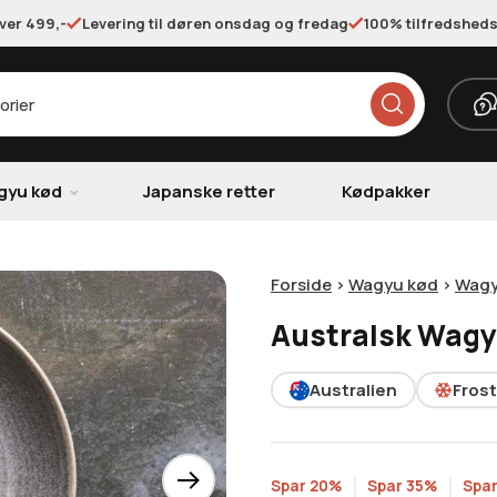
over 499,-
Levering til døren onsdag og fredag
100% tilfredsheds
gyu kød
Japanske retter
Kødpakker
Forside
>
Wagyu kød
>
Wagy
Australsk Wagy
Australien
Frost
Spar 20%
Spar 35%
Spa