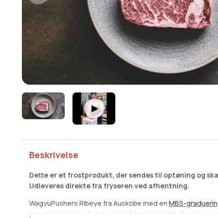
Beskrivelse
Dette er et frostprodukt, der sendes til optøning og ska
Udleveres direkte fra fryseren ved afhentning.
WagyuPushers Ribeye fra Auskobe med en
MBS-gradueri
kendt for nærmest at smelte på tungen af dig. Den impo