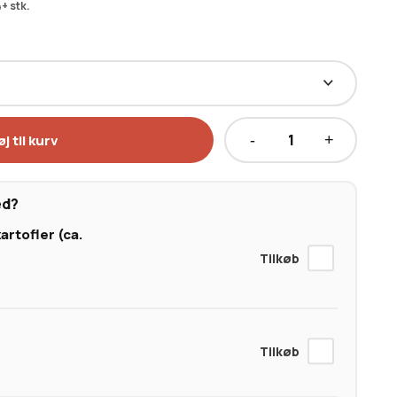
+ stk.
øj til kurv
Australsk
Wagyu
Ribeye
ed?
MBS
artofler (ca.
6-
7
antal