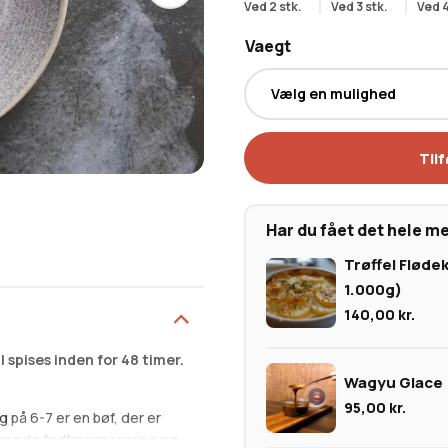
Ved 2 stk.
Ved 3 stk.
Ved 4
Vaegt
Tilf
Har du fået det hele m
Trøffel Flødek
1.000g)
140,00
kr.
l spises inden for 48 timer.
Wagyu Glace
95,00
kr.
ng
på 6-7 er en bøf, der er
nerende fedtmarmorering og