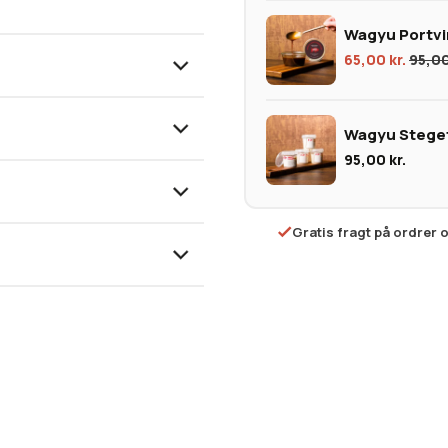
dig et helt mørt stykke kød.
Wagyu Portvi
have en steak af exceptionel
65,00
kr.
95,0
elt gratis, så den bliver
es
wagyu stegefedt
, hvis du
Wagyu Stegef
gelig også
japansk A5 wagyu
,
95,00
kr.
Gratis fragt på ordrer 