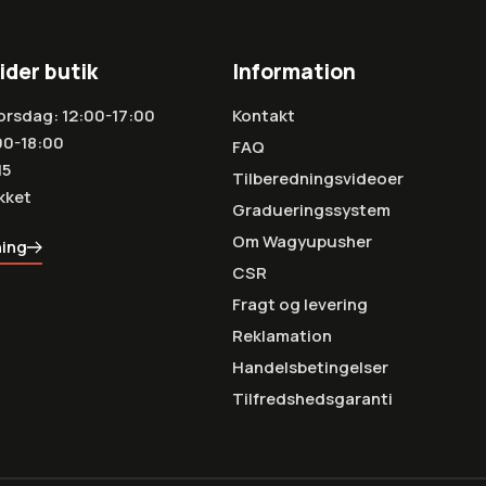
ider butik
Information
orsdag: 12:00-17:00
Kontakt
00-18:00
FAQ
15
Tilberedningsvideoer
kket
Gradueringssystem
Om Wagyupusher
ning
CSR
Fragt og levering
Reklamation
Handelsbetingelser
Tilfredshedsgaranti