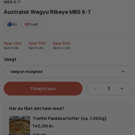
MBS 6-7
Australsk Wagyu Ribeye MBS 6-7
AU
Frost
Spar 20%
Spar 35%
Spar 50%
Ved 2 stk.
Ved 3 stk.
Ved 4+ stk.
Vaegt
Tilføj til kurv
Australsk
Wagyu
Ribeye
Har du fået det hele med?
MBS
Trøffel Flødekartofler (ca. 1.000g)
6-
140,00
kr.
7
antal