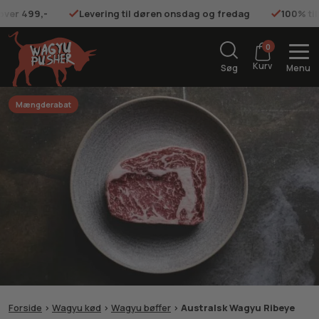
 over 499,-
Levering til døren onsdag og fredag
100% ti
0
Kurv
Søg
Menu
Mængderabat
Forside
>
Wagyu kød
>
Wagyu bøffer
>
Australsk Wagyu Ribeye