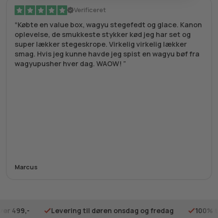
Verificeret
Købte en value box, wagyu stegefedt og glace. Kanon
oplevelse, de smukkeste stykker kød jeg har set og
super lækker stegeskrope. Virkelig virkelig lækker
smag. Hvis jeg kunne havde jeg spist en wagyu bøf fra
wagyupusher hver dag. WAOW!
Marcus
ver 499,-
Levering til døren onsdag og fredag
100% t