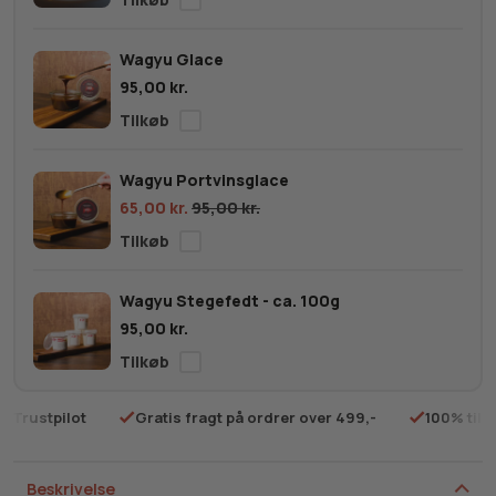
Wagyu Glace
95,00
kr.
Wagyu Portvinsglace
65,00
kr.
95,00
kr.
Wagyu Stegefedt - ca. 100g
95,00
kr.
på Trustpilot
Gratis fragt på ordrer over 499,-
100% tilf
Beskrivelse