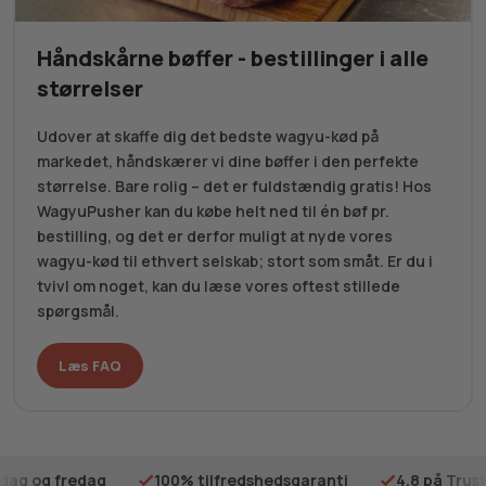
Håndskårne bøffer - bestillinger i alle
størrelser
Udover at skaffe dig det bedste wagyu-kød på
markedet, håndskærer vi dine bøffer i den perfekte
størrelse. Bare rolig – det er fuldstændig gratis! Hos
WagyuPusher kan du købe helt ned til én bøf pr.
bestilling, og det er derfor muligt at nyde vores
wagyu-kød til ethvert selskab; stort som småt. Er du i
tvivl om noget, kan du læse vores oftest stillede
spørgsmål.
Læs FAQ
ilfredshedsgaranti
4.8 på Trustpilot
Gratis fragt på 