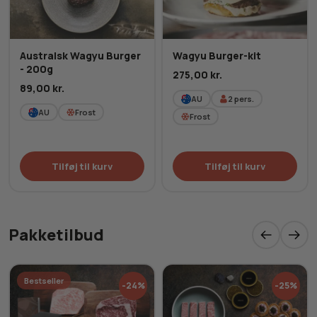
Australsk Wagyu Burger
Wagyu Burger-kit
- 200g
275,00
kr.
89,00
kr.
AU
2
pers.
AU
Frost
Frost
Tilføj til kurv
Tilføj til kurv
Pakketilbud
Bestseller
-24%
-25%