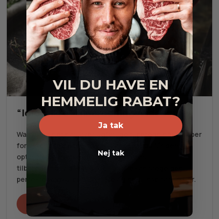
VIL DU HAVE EN
HEMMELIG RABAT?
“Idiotsikre” tilberedningsvideoer
Ja tak
WagyuPusher har lavet udførlige tilberedningsvideoer
for vores produkter, så vi sikrer os, at du får den
Nej tak
optimale oplevelse ud af dit køb. Vores
tilberedningsvideoer sikrer, at alle kan stege den
perfekte wagyu-bøf! Se mere og hent inspiration her.
Se videoer