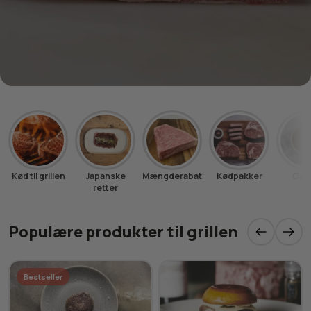
Kød til grillen
Japanske
Mængderabat
Kødpakker
Cavi
retter
Populære produkter til grillen
Bestseller