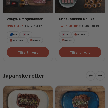
Wagyu Smagekassen
Snackpakken Deluxe
995,00
kr.
1.317,50
kr.
1.495,00
kr.
2.006,00
kr.
AU
JP
JP
4
pers.
2-3
pers.
Fersk
Fersk
Tilføj til kurv
Tilføj til kurv
Japanske retter