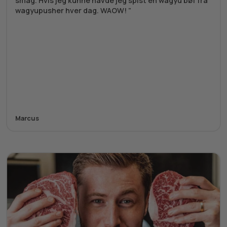
smag. Hvis jeg kunne havde jeg spist en wagyu bøf fra
wagyupusher hver dag. WAOW!
Marcus