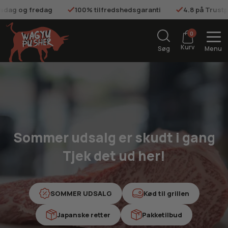
tilfredshedsgaranti
4.8 på Trustpilot
Gratis fragt på o
0
Kurv
Søg
Menu
Sommer udsalg er skudt i gang
Tjek det ud her!
SOMMER UDSALG
Kød til grillen
Japanske retter
Pakketilbud