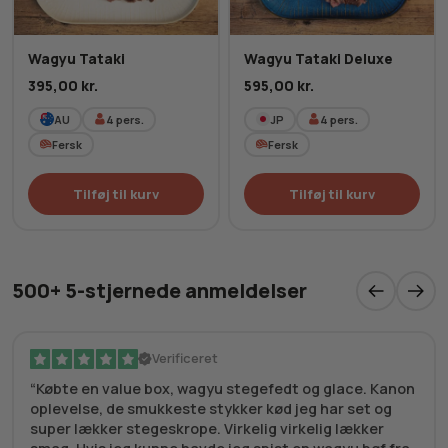
Wagyu Tataki
Wagyu Tataki Deluxe
395,00
kr.
595,00
kr.
AU
4
pers.
JP
4
pers.
Fersk
Fersk
Tilføj til kurv
Tilføj til kurv
500+ 5-stjernede anmeldelser
Verificeret
Købte en value box, wagyu stegefedt og glace. Kanon
oplevelse, de smukkeste stykker kød jeg har set og
super lækker stegeskrope. Virkelig virkelig lækker