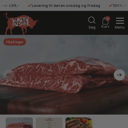
 over 499,-
Levering til døren onsdag og fredag
100% ti
0
Kurv
Søg
Menu
Få på lager