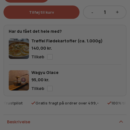
Tilføj til kurv
Australsk
Wagyu
Flanksteak
Har du fået det hele med?
MBS
Trøffel Flødekartofler (ca. 1.000g)
6-
140,00
kr.
7
(2
stk.
pr.
Wagyu Glace
pakke)
95,00
kr.
antal
på Trustpilot
Gratis fragt på ordrer over 499,-
100% tilf
Beskrivelse