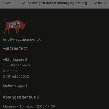
ver 499,-
Levering til døren onsdag og fredag
100% t
info@wagyupusher.dk
+45 71 96 76 77
Viktoriagade 6
1655 København
Danmark
CVR: 42050032
Smiley rapport
Åbningstider butik
Mandag - Torsdag: 12:00-17:00