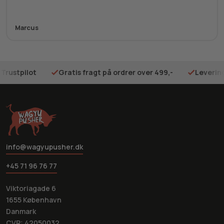
Marcus
 Trustpilot
Gratis fragt på ordrer over 499,-
Levering
info@wagyupusher.dk
+45 71 96 76 77
Viktoriagade 6
1655 København
Danmark
CVR: 42050032