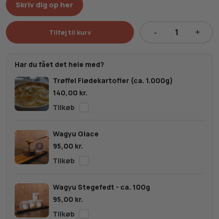
Skriv dig op her
Tilføj til kurv
Australsk
Wagyu
Ribeye
Har du fået det hele med?
MBS
Trøffel Flødekartofler (ca. 1.000g)
6-
140,00
kr.
7
(helt
stykke)
antal
Wagyu Glace
95,00
kr.
Wagyu Stegefedt - ca. 100g
95,00
kr.