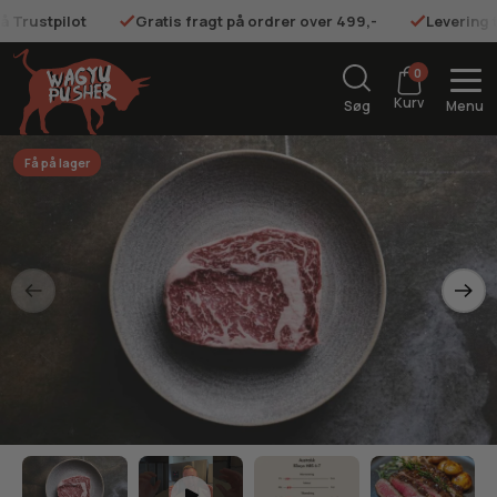
på Trustpilot
Gratis fragt på ordrer over 499,-
Levering 
0
Kurv
Søg
Menu
Få på lager