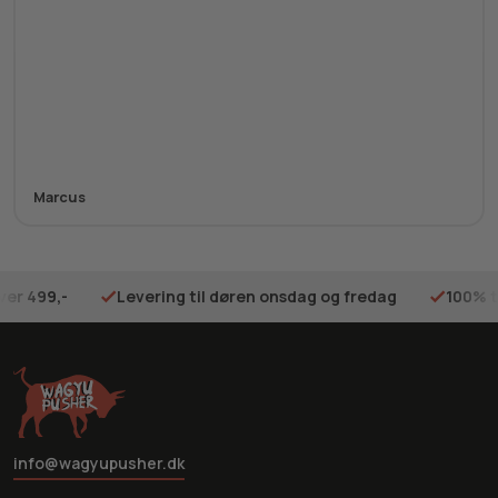
Marcus
ver 499,-
Levering til døren onsdag og fredag
100% t
info@wagyupusher.dk