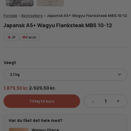
Forside
>
Bestsellers
>
Japansk A5+ Wagyu Flanksteak MBS 10-12
Japansk A5+ Wagyu Flanksteak MBS 10-12
JP
Fersk
Vaegt
1.879,50
kr.
2.929,50
kr.
Tilføj til kurv
Japansk
A5+
Wagyu
Har du fået det hele med?
Flanksteak
Wagyu Glace