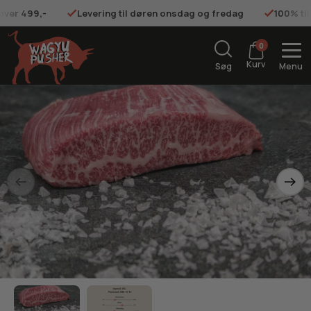
 over 499,-
Levering til døren onsdag og fredag
100% ti
0
Kurv
Søg
Menu