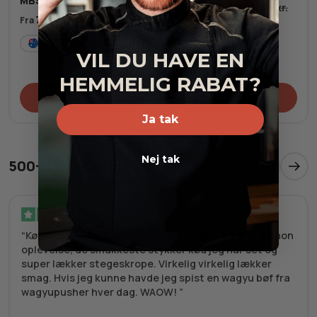
MBS 8-9
1.095,00
kr.
1.192,00
kr.
729,00
kr.
Fra
AU
2-3
pers.
AU
Fersk
Fersk
VIL DU HAVE EN
HEMMELIG RABAT?
Tilføj til kurv
Tilføj til kurv
Ja tak
Nej tak
500+ tilfredse kunder
Verificeret
Købte en value box, wagyu stegefedt og glace. Kanon
oplevelse, de smukkeste stykker kød jeg har set og
super lækker stegeskrope. Virkelig virkelig lækker
smag. Hvis jeg kunne havde jeg spist en wagyu bøf fra
wagyupusher hver dag. WAOW!