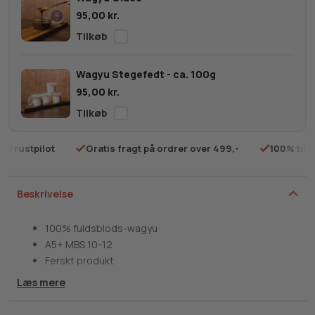
MBS
95,00
kr.
10-
12
antal
Wagyu Stegefedt - ca. 100g
95,00
kr.
på Trustpilot
Gratis fragt på ordrer over 499,-
100% tilf
Beskrivelse
100% fuldsblods-wagyu
A5+ MBS 10-12
Ferskt produkt
Læs mere
Hvor får du en vanvittig smagsoplevelse til fornuftige
penge? Det gør du hos vores japanske wagyu flanksteak!