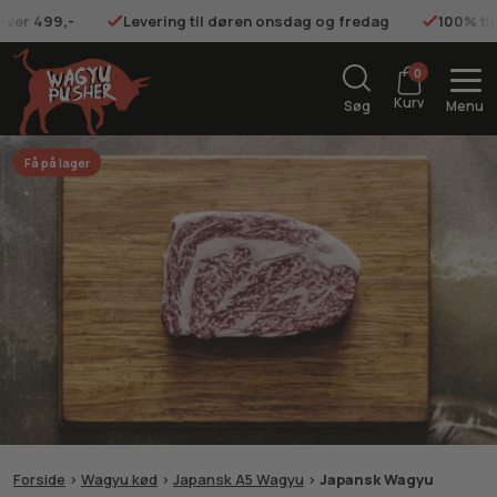
 over 499,-
Levering til døren onsdag og fredag
100% ti
0
Kurv
Søg
Menu
Få på lager
Forside
>
Wagyu kød
>
Japansk A5 Wagyu
>
Japansk Wagyu