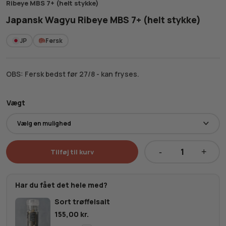
Ribeye MBS 7+ (helt stykke)
Japansk Wagyu Ribeye MBS 7+ (helt stykke)
JP
Fersk
OBS: Fersk bedst før 27/8 - kan fryses.
Vægt
Tilføj til kurv
Japansk
Wagyu
Ribeye
Har du fået det hele med?
MBS
Sort trøffelsalt
7+
155,00
kr.
(helt