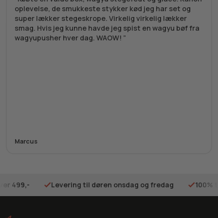
oplevelse, de smukkeste stykker kød jeg har set og
super lækker stegeskrope. Virkelig virkelig lækker
smag. Hvis jeg kunne havde jeg spist en wagyu bøf fra
wagyupusher hver dag. WAOW!
Marcus
ver 499,-
Levering til døren onsdag og fredag
100% t