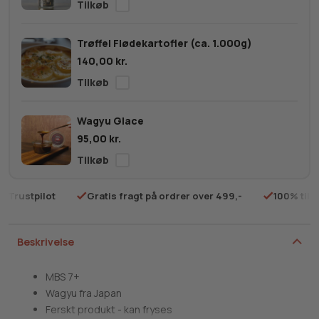
stykke)
antal
Trøffel Flødekartofler (ca. 1.000g)
140,00
kr.
Wagyu Glace
95,00
kr.
på Trustpilot
Gratis fragt på ordrer over 499,-
100% tilf
Beskrivelse
MBS 7+
Wagyu fra Japan
Ferskt produkt - kan fryses