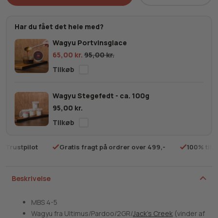
Australsk
Wagyu
Ribeye
Har du fået det hele med?
MBS
Wagyu Portvinsglace
4-
65,00
kr.
95,00
kr.
5
antal
Wagyu Stegefedt - ca. 100g
95,00
kr.
på Trustpilot
Gratis fragt på ordrer over 499,-
100% tilf
Beskrivelse
MBS 4-5
Wagyu fra Ultimus/Pardoo/2GR/
Jack’s Creek
(vinder af