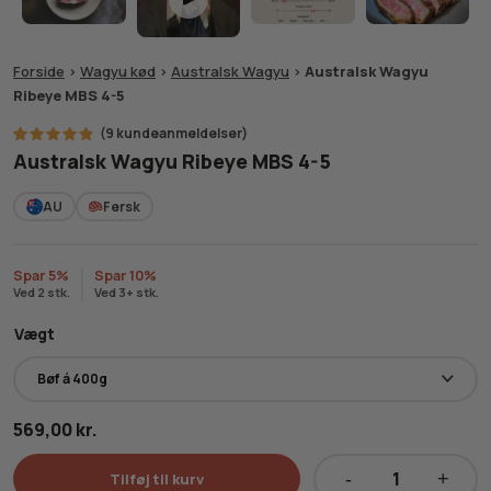
Forside
>
Wagyu kød
>
Australsk Wagyu
>
Australsk Wagyu
Ribeye MBS 4-5
(
9
kundeanmeldelser)
9
Bedømt
Australsk Wagyu Ribeye MBS 4-5
som
4.78
ud
af 5
AU
Fersk
baseret
på
kundebedømmelser
Spar 5%
Spar 10%
Ved 2 stk.
Ved 3+ stk.
Vægt
569,00
kr.
Tilføj til kurv