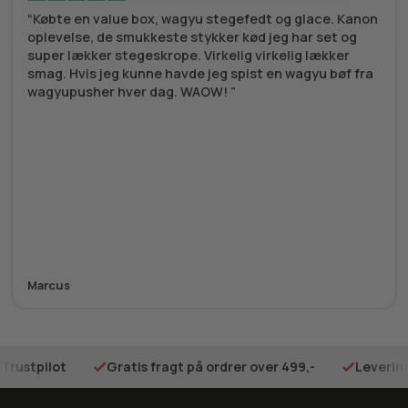
Købte en value box, wagyu stegefedt og glace. Kanon
oplevelse, de smukkeste stykker kød jeg har set og
super lækker stegeskrope. Virkelig virkelig lækker
smag. Hvis jeg kunne havde jeg spist en wagyu bøf fra
wagyupusher hver dag. WAOW!
Marcus
 Trustpilot
Gratis fragt på ordrer over 499,-
Levering