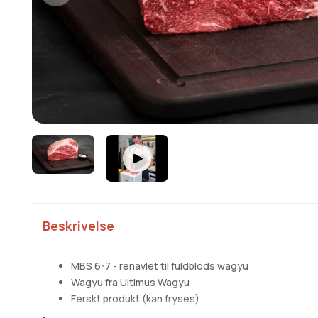
Beskrivelse
MBS 6-7 - renavlet til fuldblods wagyu
Wagyu fra Ultimus Wagyu
Ferskt produkt (kan fryses)
Perfekt til langtidstilberedning og braisering