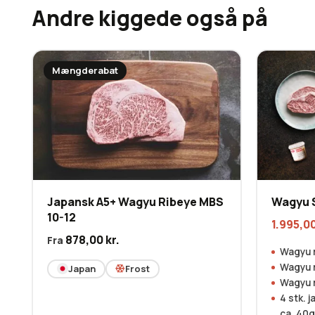
Andre kiggede også på
Mængderabat
Japansk A5+ Wagyu Ribeye MBS
Wagyu 
10-12
1.995,0
878,00
kr.
Fra
Wagyu 
Wagyu 
Japan
Frost
Wagyu 
4 stk. 
ca. 40g 