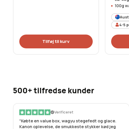
100g w
Aust
4-5
p
Tilføj til kurv
500+ tilfredse kunder
Verificeret
Købte en value box, wagyu stegefedt og glace.
Kanon oplevelse, de smukkeste stykker kød jeg