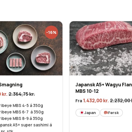
-16%
Smagning
Japansk A5+ Wagyu Fla
MBS 10-12
0
kr.
2.364,75
kr.
1.432,00
kr.
2.232,00
Fra
ribeye MBS 4-5 á 350g
ribeye MBS 6-7 á 350g
Japan
Fersk
ribeye MBS 8-9 á 350g
japansk A5+ super sashimi á
pr. stk.