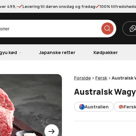
over 499,-
Levering til døren onsdag og fredag
100% tilfredsheds
gyu kød
Japanske retter
Kødpakker
Forside
>
Fersk
>
Australsk 
Australsk Wagy
Australien
Fers