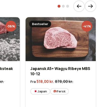
Bestseller
-36%
-41%
nksteak
Japansk A5+ Wagyu Ribeye MBS
10-12
kr.
518,00
kr.
878,00
kr.
Fra
Japan
Fersk