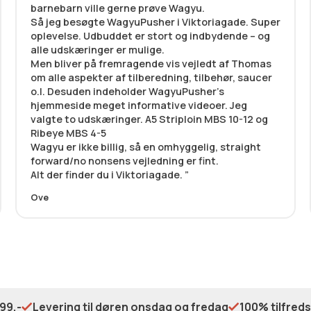
barnebarn ville gerne prøve Wagyu.
Så jeg besøgte WagyuPusher i Viktoriagade. Super
oplevelse. Udbuddet er stort og indbydende – og
alle udskæringer er mulige.
Men bliver på fremragende vis vejledt af Thomas
om alle aspekter af tilberedning, tilbehør, saucer
o.l. Desuden indeholder WagyuPusher’s
hjemmeside meget informative videoer. Jeg
valgte to udskæringer. A5 Striploin MBS 10-12 og
Ribeye MBS 4-5
Wagyu er ikke billig, så en omhyggelig, straight
forward/no nonsens vejledning er fint.
Alt der finder du i Viktoriagade.
Ove
99,-
Levering til døren onsdag og fredag
100% tilfred