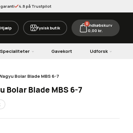
garanti
4.8 på Trustpilot
0
Indkøbskurv
Hjælp
Fysisk butik
0,00
kr.
Specialiteter
Gavekort
Udforsk
Wagyu Bolar Blade MBS 6-7
u Bolar Blade MBS 6-7
k