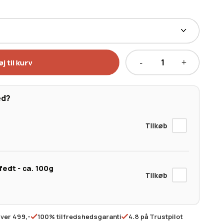
øj til kurv
Australsk
Wagyu
Bolar
ed?
Blade
MBS
6-
7
antal
edt - ca. 100g
over 499,-
100% tilfredshedsgaranti
4.8 på Trustpilot