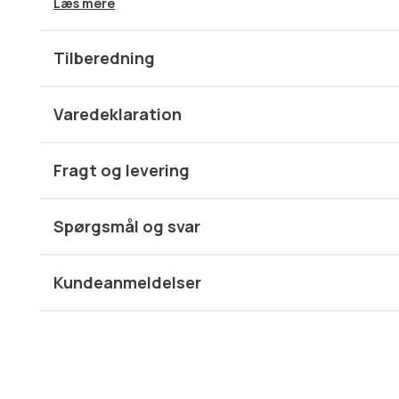
Læs mere
På udkig efter et stort stykke wagyu med intens marmore
smagsoplevelse? Så er vores Wagyu Bolar Blade MBS 6-7 
Tilberedning
perfekte valg! Bolar Blade er en spændende og relativt uk
der med wagyu-generne og en MBS på 6-7 byder på en fan
fedtindhold sørger for en dyb, smøragtig wagyu-smag, der 
Varedeklaration
en pris, der stadig giver mening.
Bolar Blade egner sig til lavt-og-langsomt-tilberedning, d
Fragt og levering
mør. På den måde får du et saftigt og smagsfuldt stykke k
Udskæringen kan med fordel kombineres med vores
wagy
glace
.
Spørgsmål og svar
Ønsker du en mere klassisk udskæring med tilsvarende mar
vores
Ribeye MBS 6-7
.
Kundeanmeldelser
Læs mere om wagyu graduering
her
.