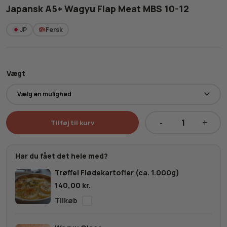
Japansk A5+ Wagyu Flap Meat MBS 10-12
JP
Fersk
Vægt
Tilføj til kurv
Japansk
A5+
Wagyu
Har du fået det hele med?
Flap
Trøffel Flødekartofler (ca. 1.000g)
Meat
140,00
kr.
MBS
10-
12
antal