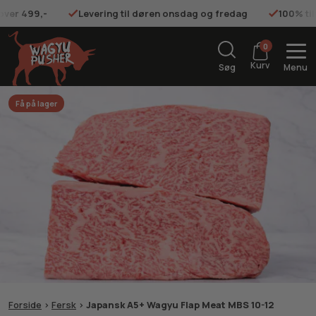
 over 499,-
Levering til døren onsdag og fredag
100% ti
0
Kurv
Søg
Menu
Få på lager
Forside
>
Fersk
>
Japansk A5+ Wagyu Flap Meat MBS 10-12