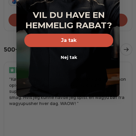
AU
Frost
JP
Fersk
VIL DU HAVE EN
Tilføj til kurv
Tilføj til kurv
HEMMELIG RABAT?
Ja tak
500+ tilfredse kunder
Nej tak
Verificeret
Købte en value box, wagyu stegefedt og glace. Kanon
oplevelse, de smukkeste stykker kød jeg har set og
super lækker stegeskrope. Virkelig virkelig lækker
smag. Hvis jeg kunne havde jeg spist en wagyu bøf fra
wagyupusher hver dag. WAOW!