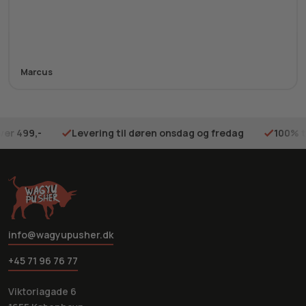
Marcus
ver 499,-
Levering til døren onsdag og fredag
100% t
info@wagyupusher.dk
+45 71 96 76 77
Viktoriagade 6