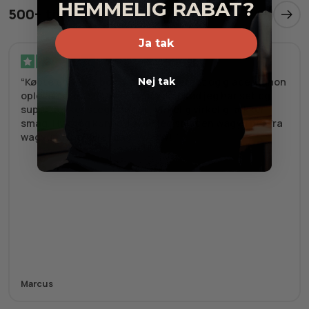
HEMMELIG RABAT?
500+ tilfredse kunder
Ja tak
Verificeret
Nej tak
Købte en value box, wagyu stegefedt og glace. Kanon
oplevelse, de smukkeste stykker kød jeg har set og
super lækker stegeskrope. Virkelig virkelig lækker
smag. Hvis jeg kunne havde jeg spist en wagyu bøf fra
wagyupusher hver dag. WAOW!
Marcus