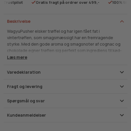
på Trustpilot
Gratis fragt på ordrer over 499,-
100% tilf
Beskrivelse
WagyuPusher elsker trøffel og har igen fået fat i
vintertrøflen, som smagsmæssigt har en fremragende
styrke. Med den gode aroma og smagsnoter af cognac og
chokolade egner trøflen sig perfekt som ingrediens til kød-
og pastaretter eller som topping til en god forret, herunder
Læs mere
vores
wagyu sashimi
.
Varedeklaration
Instruktioner og opbevaring: Vask ikke trøflen, men rengør
den med en børste eller lille kniv i folderne. Friske trøfler
Fragt og levering
opbevares i køleskabet indpakket enkeltvis i køkkenrulle i en
lufttæt beholder. Skift papiret en gang om dagen.
Spørgsmål og svar
Kundeanmeldelser