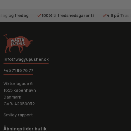
sdag og fredag
100% tilfredshedsgaranti
4.8 på Trust
info@wagyupusher.dk
+45 71 96 76 77
Viktoriagade 6
1655 København
Danmark
CVR: 42050032
Smiley rapport
Åbningstider butik