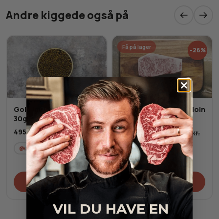
Andre kiggede også på
Få på lager
-26%
Gold Imperial Caviar -
Japansk Wagyu Striploin
30g
MBS 7+
495,00
kr.
558,00
kr.
758,00
kr.
Fra
Fersk
JP
Frost
Tilføj til kurv
Tilføj til kurv
VIL DU HAVE EN