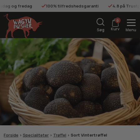
onsdag og fredag
100% tilfredshedsgaranti
4.8 på Trustp
0
Kurv
Søg
Menu
Forside
>
Specialiteter
>
Trøffel
>
Sort Vintertrøffel