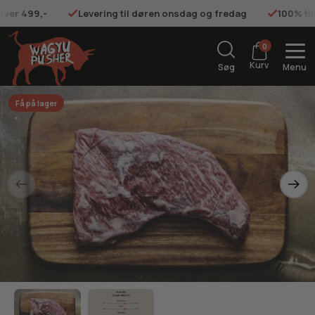
 over 499,-
Levering til døren onsdag og fredag
100% ti
0
Kurv
Søg
Menu
Få på lager