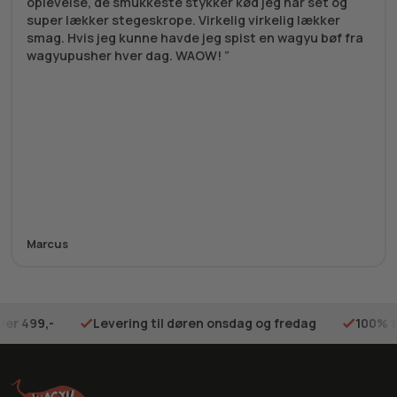
oplevelse, de smukkeste stykker kød jeg har set og
super lækker stegeskrope. Virkelig virkelig lækker
smag. Hvis jeg kunne havde jeg spist en wagyu bøf fra
wagyupusher hver dag. WAOW!
Marcus
ver 499,-
Levering til døren onsdag og fredag
100% t