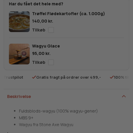
Cuvette
Har du fået det hele med?
MBS
Trøffel Flødekartofler (ca. 1.000g)
9+
140,00
kr.
antal
Wagyu Glace
95,00
kr.
på Trustpilot
Gratis fragt på ordrer over 499,-
100% tilf
Beskrivelse
Fuldsblods-wagyu (100% wagyu-gener)
MBS 9+
Wagyu fra Stone Axe Wagyu
Ferskt produkt