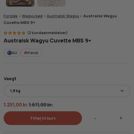
Forside
>
Wagyu kød
>
Australsk Wagyu
>
Australsk Wagyu
Cuvette MBS 9+
(
2
kundeanmeldelser)
2
Bedømt
Australsk Wagyu Cuvette MBS 9+
som
5.00
ud af 5
baseret
AU
Fersk
på
kundebedømmelser
Vaegt
1.251,00
kr.
1.611,00
kr.
Tilføj til kurv
Australsk
Wagyu