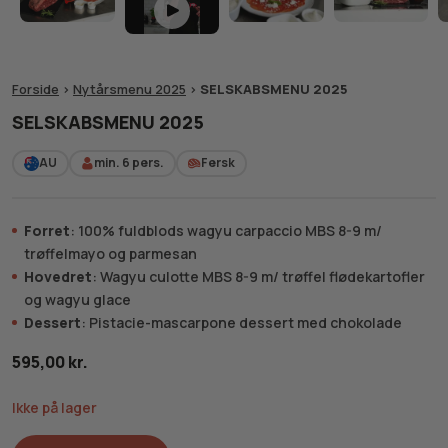
Forside
>
Nytårsmenu 2025
>
SELSKABSMENU 2025
SELSKABSMENU 2025
AU
min. 6
pers.
Fersk
Forret
: 100% fuldblods wagyu carpaccio MBS 8-9 m/
trøffelmayo og parmesan
Hovedret
: Wagyu culotte MBS 8-9 m/ trøffel flødekartofler
og wagyu glace
Dessert
: Pistacie-mascarpone dessert med chokolade
595,00
kr.
Ikke på lager