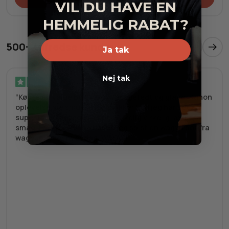
VIL DU HAVE EN
HEMMELIG RABAT?
500+ tilfredse kunder
Ja tak
Nej tak
Verificeret
Købte en value box, wagyu stegefedt og glace. Kanon
oplevelse, de smukkeste stykker kød jeg har set og
super lækker stegeskrope. Virkelig virkelig lækker
smag. Hvis jeg kunne havde jeg spist en wagyu bøf fra
wagyupusher hver dag. WAOW!