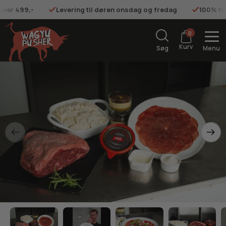
 over 499,-
Levering til døren onsdag og fredag
100% ti
0
Kurv
Søg
Menu