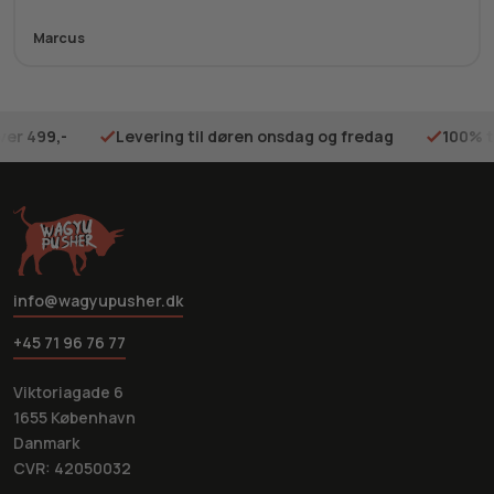
Marcus
ver 499,-
Levering til døren onsdag og fredag
100% t
info@wagyupusher.dk
+45 71 96 76 77
Viktoriagade 6
1655 København
Danmark
CVR: 42050032