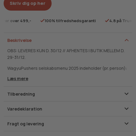
Skriv dig op her
rdrer over 499,-
100% tilfredshedsgaranti
4.8 på Trustp
Beskrivelse
OBS: LEVERES KUN D. 30/12 // AFHENTES I BUTIK MELLEM D.
29-31/12.
WagyuPushers selskabsmenu 2025 indeholder (pr. person):
Læs mere
Forret: 80g 100% fuldblods wagyu carpaccio MBS 8-9
m/ trøffelmayo og parmesan
Hovedret: Ca. 250g wagyu culotte MBS 8-9 m/ ca.
Tilberedning
350g trøffel flødekartofler og wagyu glace
Dessert:
Pistacie-mascarpone dessert med
Varedeklaration
chokolade
Skriftlig og video tilberedningsguide medfølger!
Fragt og levering
Årets mest overdådige nytårsmenu er landet! Med