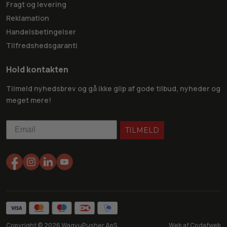
Fragt og levering
Reklamation
Handelsbetingelser
Tilfredshedsgaranti
Hold kontakten
Tilmeld nyhedsbrev og gå ikke glip af gode tilbud, nyheder og
meget mere!
TILMELD
Copyright ©
2026
WagyuPusher ApS
Web af Codafweb
tis fragt på ordrer over 499,-
Gratis afhentning i vores butik
4.8 