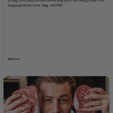
smag. Hvis jeg kunne havde jeg spist en wagyu bøf fra
wagyupusher hver dag. WAOW!
Marcus