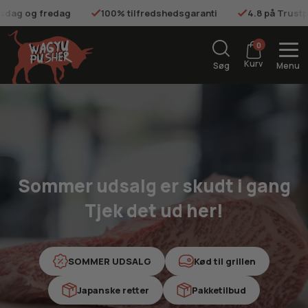
tilfredshedsgaranti
4.8 på Trustpilot
Gratis fragt på o
0
Kurv
Søg
Menu
Sommer udsalg er skudt i gang
Tjek det ud her!
SOMMER UDSALG
Kød til grillen
Japanske retter
Pakketilbud