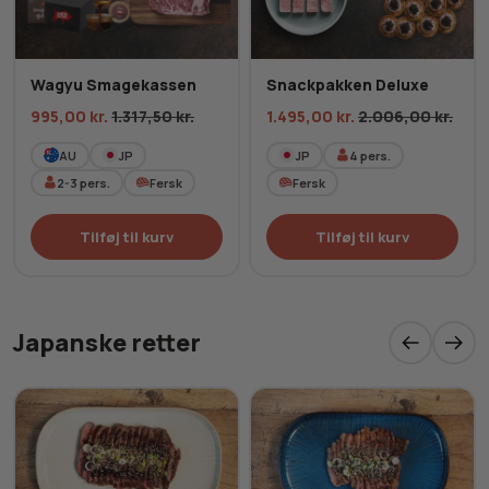
Wagyu Smagekassen
Snackpakken Deluxe
995,00
kr.
1.317,50
kr.
1.495,00
kr.
2.006,00
kr.
AU
JP
JP
4
pers.
2-3
pers.
Fersk
Fersk
Tilføj til kurv
Tilføj til kurv
Japanske retter