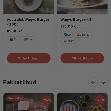
Australsk Wagyu Burger
Wagyu Burger-kit
- 200g
275,00
kr.
89,00
kr.
AU
2
pers.
AU
Frost
Frost
Tilføj til kurv
Tilføj til kurv
Pakketilbud
Bestseller
-24%
-25%