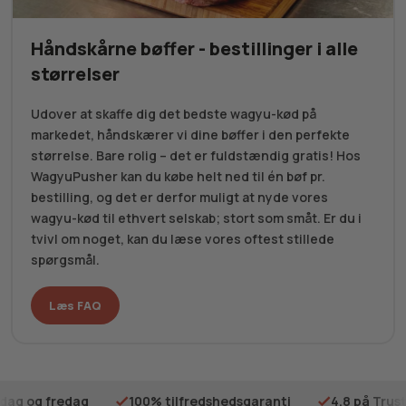
Håndskårne bøffer - bestillinger i alle
størrelser
Udover at skaffe dig det bedste wagyu-kød på
markedet, håndskærer vi dine bøffer i den perfekte
størrelse. Bare rolig – det er fuldstændig gratis! Hos
WagyuPusher kan du købe helt ned til én bøf pr.
bestilling, og det er derfor muligt at nyde vores
wagyu-kød til ethvert selskab; stort som småt. Er du i
tvivl om noget, kan du læse vores oftest stillede
spørgsmål.
Læs FAQ
ilfredshedsgaranti
4.8 på Trustpilot
Gratis fragt på 