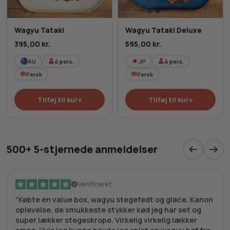
Wagyu Tataki
Wagyu Tataki Deluxe
395,00
kr.
595,00
kr.
AU
4
pers.
JP
4
pers.
Fersk
Fersk
Tilføj til kurv
Tilføj til kurv
500+ 5-stjernede anmeldelser
Verificeret
Købte en value box, wagyu stegefedt og glace. Kanon
oplevelse, de smukkeste stykker kød jeg har set og
super lækker stegeskrope. Virkelig virkelig lækker