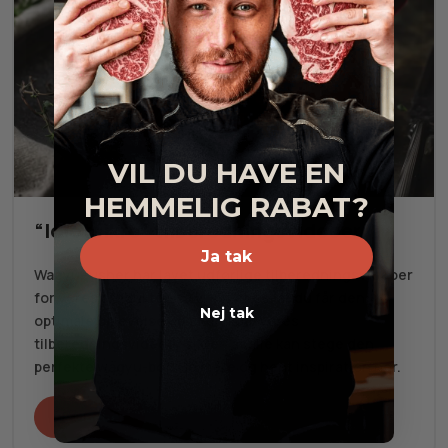
VIL DU HAVE EN
HEMMELIG RABAT?
“Idiotsikre” tilberedningsvideoer
Ja tak
WagyuPusher har lavet udførlige tilberedningsvideoer
for vores produkter, så vi sikrer os, at du får den
Nej tak
optimale oplevelse ud af dit køb. Vores
tilberedningsvideoer sikrer, at alle kan stege den
perfekte wagyu-bøf! Se mere og hent inspiration her.
Se videoer